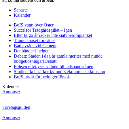
att kunna studera och arbeta.
Senaste
Kalender
BoIS vann över Öster
Succé för Trädgårdsgillet – Igen
Efter tjugo år räcker inte självberöm
planket
Tunnelkaoset fortsätter
Bad avråds vid Cement
Det händer i helgen
Debatt: Staden i dag är gamla meriter med nutida
budgetlösningar!
Debatt
Polisen efterlyser vittnen till halsbandsrånen
Studiecirkel stärker kvinnors ekonomiska kunskap
BoIS utsatt för bedrägeriförsök
Kalender
Annonser
Företagsguiden
Annonser