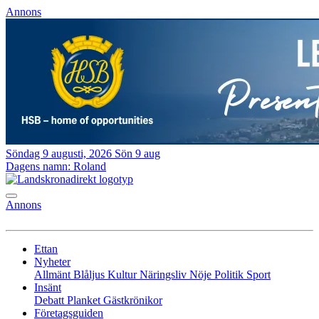
Annons
Söndag 9 augusti, 2026
Sön 9 aug
Dagens namn:
Roland
Annons
Ettan
Nyheter
Allmänt
Blåljus
Kultur
Näringsliv
Nöje
Politik
Sport
Insänt
Debatt
Planket
Gästkrönikor
Företagsguiden