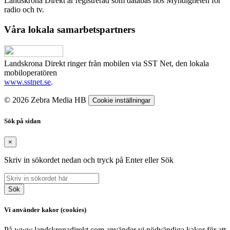
Landskrona Direkt är registrerad som databas hos Myndigheten för
radio och tv.
Våra lokala samarbetspartners
Landskrona Direkt ringer från mobilen via SST Net, den lokala
mobiloperatören
www.sstnet.se
.
© 2026 Zebra Media HB
Cookie inställningar
Sök på sidan
×
Skriv in sökordet nedan och tryck på Enter eller Sök
Sök
Vi använder kakor (cookies)
På www.landskronadirekt.com använder vi nödvändiga kakor för att