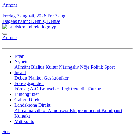
Annons
Fredag 7 augusti, 2026
Fre 7 aug
Dagens namn:
Dennis, Denise
Annons
Ettan
Nyheter
Allmänt
Blåljus
Kultur
Näringsliv
Nöje
Politik
Sport
Insänt
Debatt
Planket
Gästkrönikor
Företagsguiden
Företag A-Ö
Branscher
Registrera ditt företag
Lunchguiden
Galleri Direkt
Landskrona Direkt
Allmänna villkor
Annonsera
Bli prenumerant
Kundtjänst
Kontakt
Mitt konto
Sök