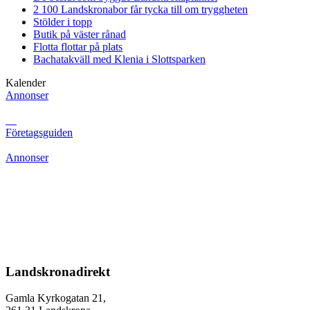
2 100 Landskronabor får tycka till om tryggheten
Stölder i topp
Butik på väster rånad
Flotta flottar på plats
Bachatakväll med Klenia i Slottsparken
Kalender
Annonser
Företagsguiden
Annonser
Landskronadirekt
Gamla Kyrkogatan 21,