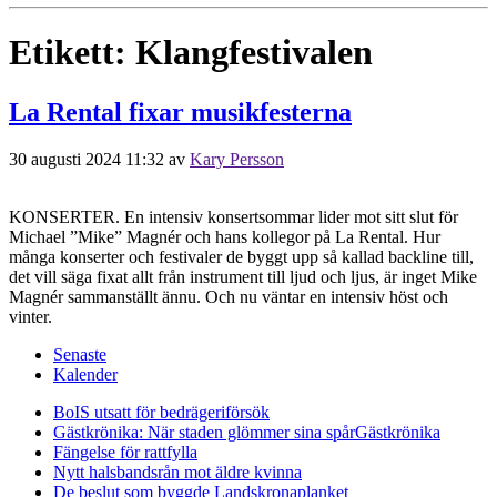
Etikett:
Klangfestivalen
La Rental fixar musikfesterna
30 augusti 2024 11:32
av
Kary Persson
KONSERTER. En intensiv konsertsommar lider mot sitt slut för
Michael ”Mike” Magnér och hans kollegor på La Rental. Hur
många konserter och festivaler de byggt upp så kallad backline till,
det vill säga fixat allt från instrument till ljud och ljus, är inget Mike
Magnér sammanställt ännu. Och nu väntar en intensiv höst och
vinter.
Senaste
Kalender
BoIS utsatt för bedrägeriförsök
Gästkrönika: När staden glömmer sina spår
Gästkrönika
Fängelse för rattfylla
Nytt halsbandsrån mot äldre kvinna
De beslut som byggde Landskrona
planket