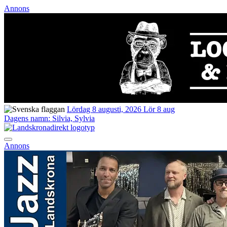
Annons
Lördag 8 augusti, 2026
Lör 8 aug
Dagens namn:
Silvia, Sylvia
Annons