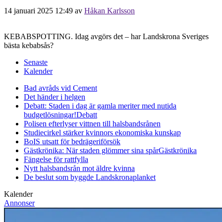
14 januari 2025 12:49
av
Håkan Karlsson
KEBABSPOTTING. Idag avgörs det – har Landskrona Sveriges
bästa kebabsås?
Senaste
Kalender
Bad avråds vid Cement
Det händer i helgen
Debatt: Staden i dag är gamla meriter med nutida
budgetlösningar!
Debatt
Polisen efterlyser vittnen till halsbandsrånen
Studiecirkel stärker kvinnors ekonomiska kunskap
BoIS utsatt för bedrägeriförsök
Gästkrönika: När staden glömmer sina spår
Gästkrönika
Fängelse för rattfylla
Nytt halsbandsrån mot äldre kvinna
De beslut som byggde Landskrona
planket
Kalender
Annonser