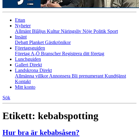
Ettan
Nyheter
Allmänt
Blåljus
Kultur
Näringsliv
Nöje
Politik
Sport
Insänt
Debatt
Planket
Gästkrönikor
Företagsguiden
Företag A-Ö
Branscher
Registrera ditt företag
Lunchguiden
Galleri Direkt
Landskrona Direkt
Allmänna villkor
Annonsera
Bli prenumerant
Kundtjänst
Kontakt
Mitt konto
Sök
Etikett:
kebabspotting
Hur bra är kebabsåsen?