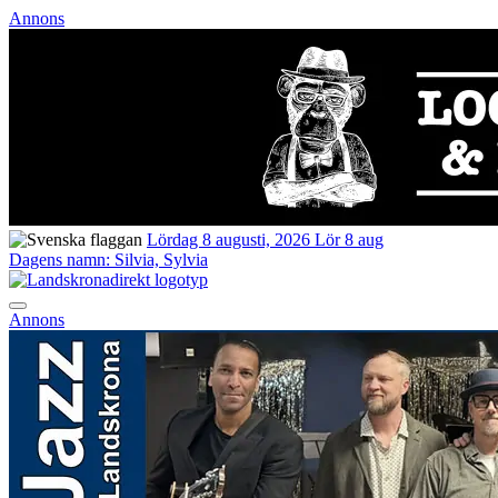
Annons
Lördag 8 augusti, 2026
Lör 8 aug
Dagens namn:
Silvia, Sylvia
Annons