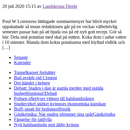
20 juli 2020 15:15
av
Landskrona Direkt
Poul W Lorenzens lättlagade sommarmenyer har blivit mycket
uppskattade så innan redaktionen går på en veckas välbehövlig
semester passar han på att bjuda oss på ett nytt gott recept. Gör så
här: Dela små potatisar med skal på mitten. Koka dom i saltat vatten
i 10 minuter. Blanda dom kokta potatisarna med klyftad rödlök och
[…]
Senaste
Kalender
Tunnelkaoset fortsätter
Bad avråds vid Cement
Det händer i helgen
Debatt: Staden i dag är gamla meriter med nutida
budgetlösningar!
Debatt
Polisen efterlyser vittnen till halsbandsrånen
Studiecirkel stärker kvinnors ekonomiska kunskap
BoIS utsatt för bedrägeriförsök
Gästkrönika: När staden glömmer sina spår
Gästkrönika
Fängelse för rattfylla
Nytt halsbandsrån mot äldre kvinna