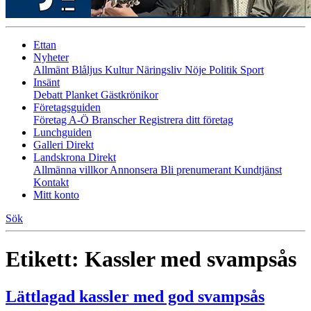
Ettan
Nyheter
Allmänt
Blåljus
Kultur
Näringsliv
Nöje
Politik
Sport
Insänt
Debatt
Planket
Gästkrönikor
Företagsguiden
Företag A-Ö
Branscher
Registrera ditt företag
Lunchguiden
Galleri Direkt
Landskrona Direkt
Allmänna villkor
Annonsera
Bli prenumerant
Kundtjänst
Kontakt
Mitt konto
Sök
Etikett:
Kassler med svampsås
Lättlagad kassler med god svampsås