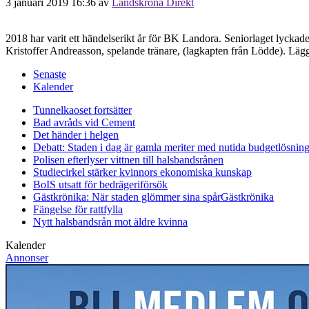
3 januari 2019 16:36
av
Landskrona Direkt
2018 har varit ett händelserikt år för BK Landora. Seniorlaget lyckade
Kristoffer Andreasson, spelande tränare, (lagkapten från Lödde). Läg
Senaste
Kalender
Tunnelkaoset fortsätter
Bad avråds vid Cement
Det händer i helgen
Debatt: Staden i dag är gamla meriter med nutida budgetlösning
Polisen efterlyser vittnen till halsbandsrånen
Studiecirkel stärker kvinnors ekonomiska kunskap
BoIS utsatt för bedrägeriförsök
Gästkrönika: När staden glömmer sina spår
Gästkrönika
Fängelse för rattfylla
Nytt halsbandsrån mot äldre kvinna
Kalender
Annonser