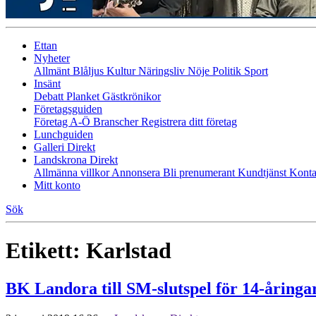
Ettan
Nyheter
Allmänt
Blåljus
Kultur
Näringsliv
Nöje
Politik
Sport
Insänt
Debatt
Planket
Gästkrönikor
Företagsguiden
Företag A-Ö
Branscher
Registrera ditt företag
Lunchguiden
Galleri Direkt
Landskrona Direkt
Allmänna villkor
Annonsera
Bli prenumerant
Kundtjänst
Konta
Mitt konto
Sök
Etikett:
Karlstad
BK Landora till SM-slutspel för 14-åringa