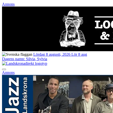
Annons
Lördag 8 augusti, 2026
Lör 8 aug
Dagens namn:
Silvia, Sylvia
Annons