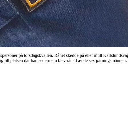
personer på torsdagskvällen. Rånet skedde på eller intill Karlslundsvä
g till platsen där han sedermera blev rånad av de sex gärningsmännen