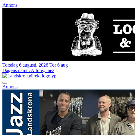
Annons
Torsdag 6 augusti, 2026
Tor 6 aug
Dagens namn:
Alfons, Inez
Annons