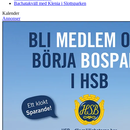
Bachatakväll med Klenia i Slottsparken
Kalender
Annonser