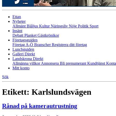
Ettan
Nyheter
Allmänt
Blåljus
Kultur
Näringsliv
Nöje
Politik
Sport
Insänt
Debatt
Planket
Gästkrönikor
Företagsguiden
Företag A-Ö
Branscher
Registrera ditt företag
Lunchguiden
Galleri Direkt
Landskrona Direkt
Allmänna villkor
Annonsera
Bli prenumerant
Kundtjänst
Konta
Mitt konto
Sök
Etikett:
Karlslundsvägen
Rånad på kamerautrustning