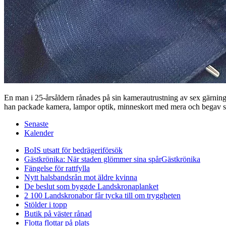
En man i 25-årsåldern rånades på sin kamerautrustning av sex gärnings
han packade kamera, lampor optik, minneskort med mera och begav si
Senaste
Kalender
BoIS utsatt för bedrägeriförsök
Gästkrönika: När staden glömmer sina spår
Gästkrönika
Fängelse för rattfylla
Nytt halsbandsrån mot äldre kvinna
De beslut som byggde Landskrona
planket
2 100 Landskronabor får tycka till om tryggheten
Stölder i topp
Butik på väster rånad
Flotta flottar på plats