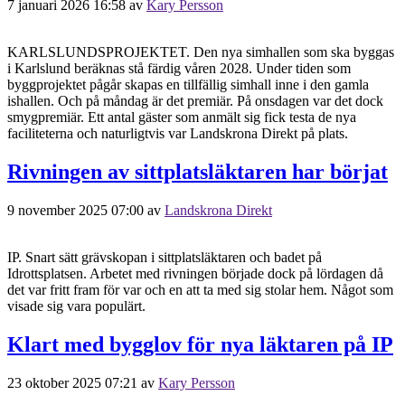
7 januari 2026 16:58
av
Kary Persson
KARLSLUNDSPROJEKTET. Den nya simhallen som ska byggas
i Karlslund beräknas stå färdig våren 2028. Under tiden som
byggprojektet pågår skapas en tillfällig simhall inne i den gamla
ishallen. Och på måndag är det premiär. På onsdagen var det dock
smygpremiär. Ett antal gäster som anmält sig fick testa de nya
faciliteterna och naturligtvis var Landskrona Direkt på plats.
Rivningen av sittplatsläktaren har börjat
9 november 2025 07:00
av
Landskrona Direkt
IP. Snart sätt grävskopan i sittplatsläktaren och badet på
Idrottsplatsen. Arbetet med rivningen började dock på lördagen då
det var fritt fram för var och en att ta med sig stolar hem. Något som
visade sig vara populärt.
Klart med bygglov för nya läktaren på IP
23 oktober 2025 07:21
av
Kary Persson