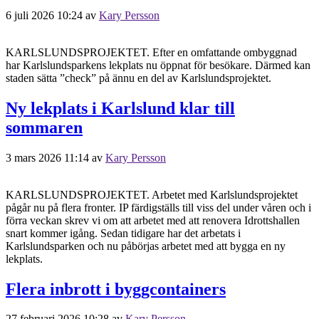
6 juli 2026 10:24
av
Kary Persson
KARLSLUNDSPROJEKTET. Efter en omfattande ombyggnad
har Karlslundsparkens lekplats nu öppnat för besökare. Därmed kan
staden sätta ”check” på ännu en del av Karlslundsprojektet.
Ny lekplats i Karlslund klar till
sommaren
3 mars 2026 11:14
av
Kary Persson
KARLSLUNDSPROJEKTET. Arbetet med Karlslundsprojektet
pågår nu på flera fronter. IP färdigställs till viss del under våren och i
förra veckan skrev vi om att arbetet med att renovera Idrottshallen
snart kommer igång. Sedan tidigare har det arbetats i
Karlslundsparken och nu påbörjas arbetet med att bygga en ny
lekplats.
Flera inbrott i byggcontainers
27 februari 2026 10:28
av
Kary Persson