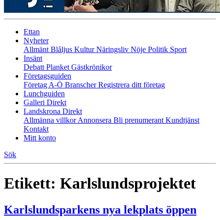
Ettan
Nyheter
Allmänt
Blåljus
Kultur
Näringsliv
Nöje
Politik
Sport
Insänt
Debatt
Planket
Gästkrönikor
Företagsguiden
Företag A-Ö
Branscher
Registrera ditt företag
Lunchguiden
Galleri Direkt
Landskrona Direkt
Allmänna villkor
Annonsera
Bli prenumerant
Kundtjänst
Kontakt
Mitt konto
Sök
Etikett:
Karlslundsprojektet
Karlslundsparkens nya lekplats öppen