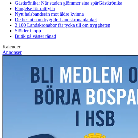
Gästkrönika: När staden glömmer sina spår
Gästkrönika
Fängelse för rattfylla
Nytt halsbandsrån mot äldre kvinna
De beslut som byggde Landskrona
planket
2 100 Landskronabor får tycka till om tryggheten
Stölder i topp
Butik på väster rånad
Kalender
Annonser