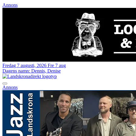
Annons
Fredag 7 augusti, 2026
Fre 7 aug
Dagens namn:
Dennis, Denise
Annons