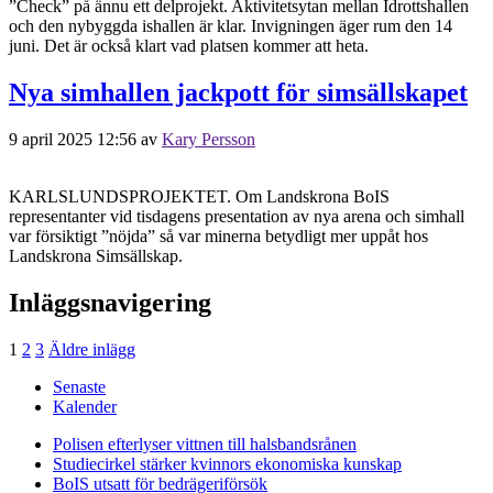
”Check” på ännu ett delprojekt. Aktivitetsytan mellan Idrottshallen
och den nybyggda ishallen är klar. Invigningen äger rum den 14
juni. Det är också klart vad platsen kommer att heta.
Nya simhallen jackpott för simsällskapet
9 april 2025 12:56
av
Kary Persson
KARLSLUNDSPROJEKTET. Om Landskrona BoIS
representanter vid tisdagens presentation av nya arena och simhall
var försiktigt ”nöjda” så var minerna betydligt mer uppåt hos
Landskrona Simsällskap.
Inläggsnavigering
1
2
3
Äldre inlägg
Senaste
Kalender
Polisen efterlyser vittnen till halsbandsrånen
Studiecirkel stärker kvinnors ekonomiska kunskap
BoIS utsatt för bedrägeriförsök