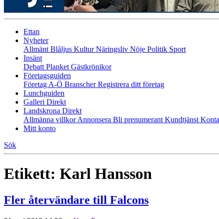
Ettan
Nyheter
Allmänt
Blåljus
Kultur
Näringsliv
Nöje
Politik
Sport
Insänt
Debatt
Planket
Gästkrönikor
Företagsguiden
Företag A-Ö
Branscher
Registrera ditt företag
Lunchguiden
Galleri Direkt
Landskrona Direkt
Allmänna villkor
Annonsera
Bli prenumerant
Kundtjänst
Konta
Mitt konto
Sök
Etikett:
Karl Hansson
Fler återvändare till Falcons