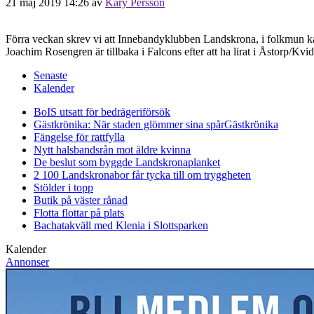
21 maj 2019 14:26
av
Kary Persson
Förra veckan skrev vi att Innebandyklubben Landskrona, i folkmun kal
Joachim Rosengren är tillbaka i Falcons efter att ha lirat i Åstorp/Kvi
Senaste
Kalender
BoIS utsatt för bedrägeriförsök
Gästkrönika: När staden glömmer sina spår
Gästkrönika
Fängelse för rattfylla
Nytt halsbandsrån mot äldre kvinna
De beslut som byggde Landskrona
planket
2 100 Landskronabor får tycka till om tryggheten
Stölder i topp
Butik på väster rånad
Flotta flottar på plats
Bachatakväll med Klenia i Slottsparken
Kalender
Annonser