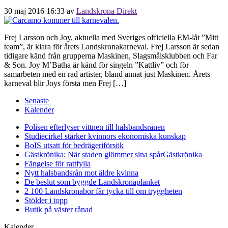
30 maj 2016 16:33
av
Landskrona Direkt
Frej Larsson och Joy, aktuella med Sveriges officiella EM-låt ”Mitt
team”, är klara för årets Landskronakarneval. Frej Larsson är sedan
tidigare känd från grupperna Maskinen, Slagsmålsklubben och Far
& Son. Joy M’Batha är känd för singeln ”Kattliv” och för
samarbeten med en rad artister, bland annat just Maskinen. Årets
karneval blir Joys första men Frej […]
Senaste
Kalender
Polisen efterlyser vittnen till halsbandsrånen
Studiecirkel stärker kvinnors ekonomiska kunskap
BoIS utsatt för bedrägeriförsök
Gästkrönika: När staden glömmer sina spår
Gästkrönika
Fängelse för rattfylla
Nytt halsbandsrån mot äldre kvinna
De beslut som byggde Landskrona
planket
2 100 Landskronabor får tycka till om tryggheten
Stölder i topp
Butik på väster rånad
Kalender