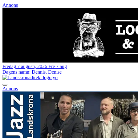
Annons
Fredag 7 augusti, 2026
Fre 7 aug
Dagens namn:
Dennis, Denise
Annons