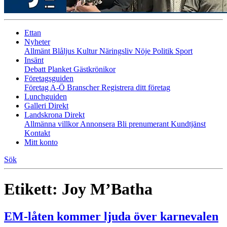
Ettan
Nyheter
Allmänt
Blåljus
Kultur
Näringsliv
Nöje
Politik
Sport
Insänt
Debatt
Planket
Gästkrönikor
Företagsguiden
Företag A-Ö
Branscher
Registrera ditt företag
Lunchguiden
Galleri Direkt
Landskrona Direkt
Allmänna villkor
Annonsera
Bli prenumerant
Kundtjänst
Kontakt
Mitt konto
Sök
Etikett:
Joy M’Batha
EM-låten kommer ljuda över karnevalen