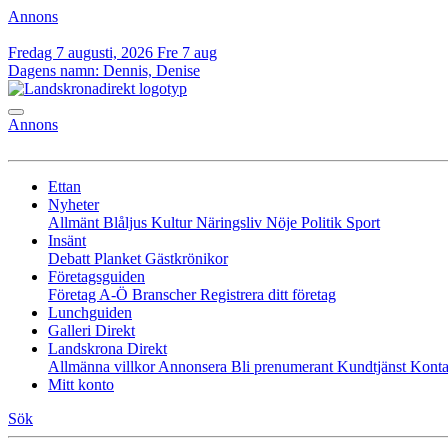
Annons
Fredag 7 augusti, 2026
Fre 7 aug
Dagens namn:
Dennis, Denise
Annons
Ettan
Nyheter
Allmänt
Blåljus
Kultur
Näringsliv
Nöje
Politik
Sport
Insänt
Debatt
Planket
Gästkrönikor
Företagsguiden
Företag A-Ö
Branscher
Registrera ditt företag
Lunchguiden
Galleri Direkt
Landskrona Direkt
Allmänna villkor
Annonsera
Bli prenumerant
Kundtjänst
Konta
Mitt konto
Sök