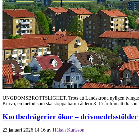
UNGDOMSBROTTSLIGHET. Trots att Landskrona nyligen tvingades skicka
Kurva, en metod som ska stoppa barn i åldern 8–15 år från att dras in i 
Kortbedrägerier ökar – drivmedelsstölder
23 januari 2026 14:16
av
Håkan Karlsson