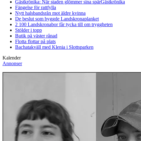
Gästkrönika: När staden glömmer sina spår
Gästkrönika
Fängelse för rattfylla
Nytt halsbandsrån mot äldre kvinna
De beslut som byggde Landskrona
planket
2 100 Landskronabor får tycka till om tryggheten
Stölder i topp
Butik på väster rånad
Flotta flottar på plats
Bachatakväll med Klenia i Slottsparken
Kalender
Annonser