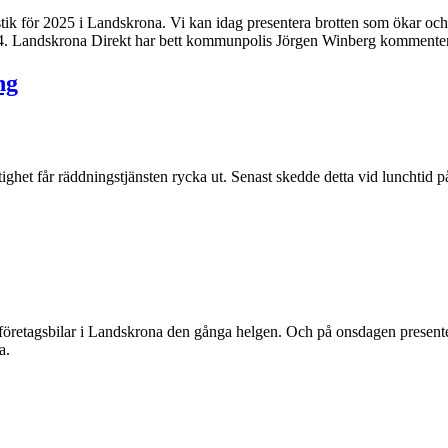
ör 2025 i Landskrona. Vi kan idag presentera brotten som ökar och m
4. Landskrona Direkt har bett kommunpolis Jörgen Winberg kommentera 
ng
tighet får räddningstjänsten rycka ut. Senast skedde detta vid lunchtid 
öretagsbilar i Landskrona den gånga helgen. Och på onsdagen presenter
a.