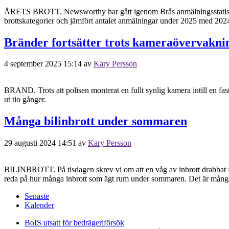
ÅRETS BROTT. Newsworthy har gått igenom Brås anmälningsstatistik f
brottskategorier och jämfört antalet anmälningar under 2025 med 202
Bränder fortsätter trots kameraövervakni
4 september 2025 15:14
av
Kary Persson
BRAND. Trots att polisen monterat en fullt synlig kamera intill en fas
ut tio gånger.
Många bilinbrott under sommaren
29 augusti 2024 14:51
av
Kary Persson
BILINBROTT. På tisdagen skrev vi om att en våg av inbrott drabbat f
reda på hur många inbrott som ägt rum under sommaren. Det är mång
Senaste
Kalender
BoIS utsatt för bedrägeriförsök