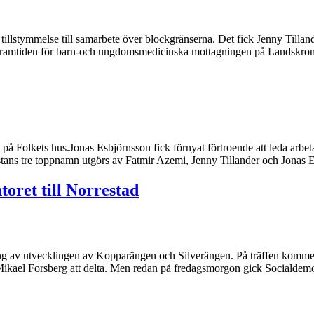
tillstymmelse till samarbete över blockgränserna. Det fick Jenny Tilland
 framtiden för barn-och ungdomsmedicinska mottagningen på Landskrona
å Folkets hus.Jonas Esbjörnsson fick förnyat förtroende att leda arbe
stans tre toppnamn utgörs av Fatmir Azemi, Jenny Tillander och Jonas 
toret till Norrestad
ning av utvecklingen av Kopparängen och Silverängen. På träffen komm
el Forsberg att delta. Men redan på fredagsmorgon gick Socialdemokr