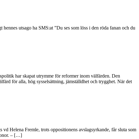
nligt hennes utsago ha SMS:at ”Du ses som löss i den röda fanan och du
ingspolitik har skapat utrymme för reformer inom välfärden. Den
rd för alla, hög sysselsättning, jämställdhet och trygghet. När det
s vd Helena Fremle, trots oppositionens avslagsyrkande, får sluta som
ronor. – […]