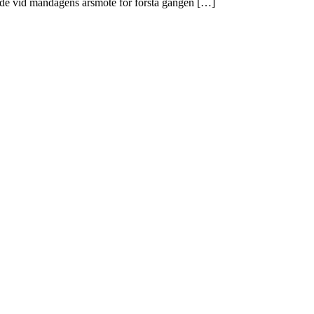
alde vid måndagens årsmöte för första gången […]