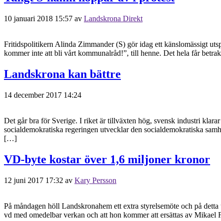
10 januari 2018 15:57
av
Landskrona Direkt
Fritidspolitikern Alinda Zimmander (S) gör idag ett känslomässigt uts
kommer inte att bli vårt kommunalråd!”, till henne. Det hela får betr
Landskrona kan bättre
14 december 2017 14:24
Det går bra för Sverige. I riket är tillväxten hög, svensk industri kla
socialdemokratiska regeringen utvecklar den socialdemokratiska samhä
[…]
VD-byte kostar över 1,6 miljoner kronor
12 juni 2017 17:32
av
Kary Persson
På måndagen höll Landskronahem ett extra styrelsemöte och på detta t
vd med omedelbar verkan och att hon kommer att ersättas av Mikael Fo