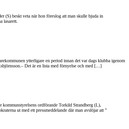
er (S) beskt veta när hon föreslog att man skulle bjuda in
 lasarett.
tarekommunen ytterligare en period innan det var dags klubba igenom
Esbjörnsson.– Det är en lista med förnyelse och med […]
er kommunstyrelsens ordförande Torkild Strandberg (L),
aterna ut med ett pressmeddelande där man avslöjar att ”