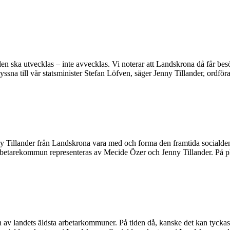
llen ska utvecklas – inte avvecklas. Vi noterar att Landskrona då får 
lyssna till vår statsminister Stefan Löfven, säger Jenny Tillander, or
y Tillander från Landskrona vara med och forma den framtida socialdem
arbetarekommun representeras av Mecide Özer och Jenny Tillander. På
v landets äldsta arbetarkommuner. På tiden då, kanske det kan tyckas 