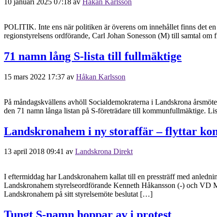
10 januari 2025 07:18
av
Håkan Karlsson
POLITIK. Inte ens när politiken är överens om innehållet finns det en 
regionstyrelsens ordförande, Carl Johan Sonesson (M) till samtal om
71 namn lång S-lista till fullmäktige
15 mars 2022 17:37
av
Håkan Karlsson
På måndagskvällens avhöll Socialdemokraterna i Landskrona årsmöte p
den 71 namn långa listan på S-företrädare till kommunfullmäktige. Li
Landskronahem i ny storaffär – flyttar kon
13 april 2018 09:41
av
Landskrona Direkt
I eftermiddag har Landskronahem kallat till en pressträff med anled
Landskronahem styrelseordförande Kenneth Håkansson (-) och VD Mika
Landskronahem på sitt styrelsemöte beslutat […]
Tungt S-namn hoppar av i protest