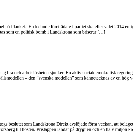
pel på Planket. En ledande företrädare i partiet ska efter valet 2014 e
aktas som en politisk bomb i Landskrona som briserar […]
rar sig bra och arbetslösheten sjunker. En aktiv socialdemokratisk reger
llsmodellen – den ”svenska modellen” som kännetecknas av en hög välfä
ogs beslutet som Landskrona Direkt avslöjade förra veckan, att bolaget
rsberg till hösten. Prislappen landar på drygt en och en halv miljon k