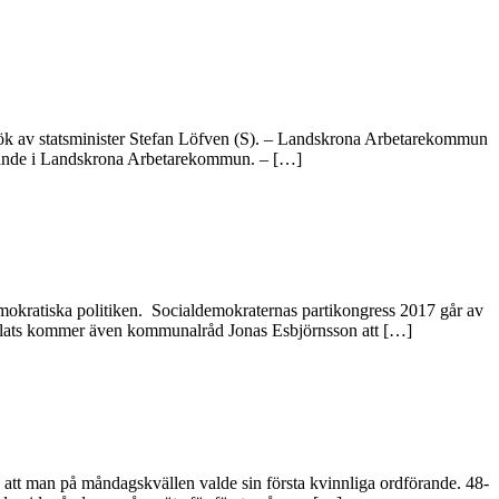
besök av statsminister Stefan Löfven (S). – Landskrona Arbetarekommun
dförande i Landskrona Arbetarekommun. – […]
okratiska politiken. Socialdemokraternas partikongress 2017 går av
 plats kommer även kommunalråd Jonas Esbjörnsson att […]
att man på måndagskvällen valde sin första kvinnliga ordförande. 48-