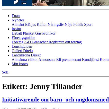
Ettan
Nyheter
Allmänt
Blåljus
Kultur
Näringsliv
Nöje
Politik
Sport
Insänt
Debatt
Planket
Gästkrönikor
Företagsguiden
Företag A-Ö
Branscher
Registrera ditt företag
Lunchguiden
Galleri Direkt
Landskrona Direkt
Allmänna villkor
Annonsera
Bli prenumerant
Kundtjänst
Konta
Mitt konto
Sök
Etikett:
Jenny Tillander
Initiativärende om barn- och ungdomsmed