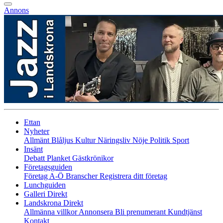
Annons
Ettan
Nyheter
Allmänt
Blåljus
Kultur
Näringsliv
Nöje
Politik
Sport
Insänt
Debatt
Planket
Gästkrönikor
Företagsguiden
Företag A-Ö
Branscher
Registrera ditt företag
Lunchguiden
Galleri Direkt
Landskrona Direkt
Allmänna villkor
Annonsera
Bli prenumerant
Kundtjänst
Kontakt