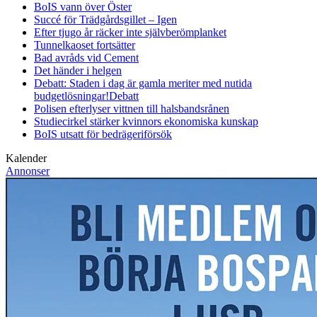
BoIS vann över Öster
Succé för Trädgårdsgillet – Igen
Efter tjugo år räcker inte självberöm
planket
Tunnelkaoset fortsätter
Bad avråds vid Cement
Det händer i helgen
Debatt: Staden i dag är gamla meriter med nutida
budgetlösningar!
Debatt
Polisen efterlyser vittnen till halsbandsrånen
Studiecirkel stärker kvinnors ekonomiska kunskap
BoIS utsatt för bedrägeriförsök
Kalender
Annonser