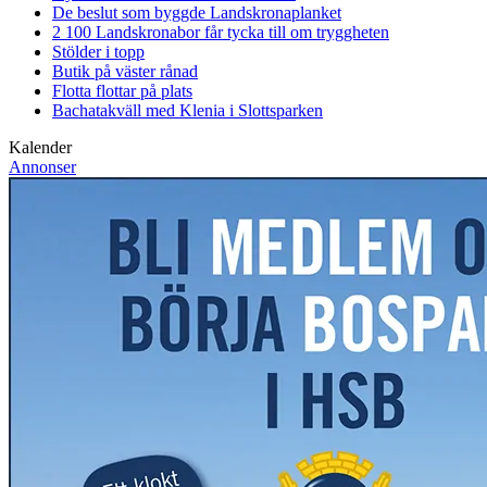
De beslut som byggde Landskrona
planket
2 100 Landskronabor får tycka till om tryggheten
Stölder i topp
Butik på väster rånad
Flotta flottar på plats
Bachatakväll med Klenia i Slottsparken
Kalender
Annonser