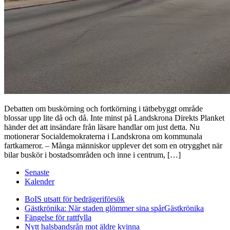
Debatten om buskörning och fortkörning i tätbebyggt område
blossar upp lite då och då. Inte minst på Landskrona Direkts Planket
händer det att insändare från läsare handlar om just detta. Nu
motionerar Socialdemokraterna i Landskrona om kommunala
fartkameror. – Många människor upplever det som en otrygghet när
bilar buskör i bostadsområden och inne i centrum, […]
Senaste
Kalender
BoIS utsatt för bedrägeriförsök
Gästkrönika: När staden glömmer sina spår
Gästkrönika
Fängelse för rattfylla
Nytt halsbandsrån mot äldre kvinna