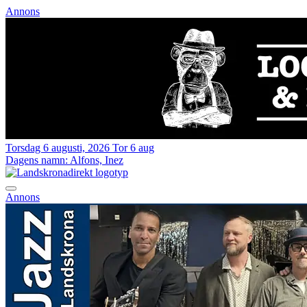
Annons
Torsdag 6 augusti, 2026
Tor 6 aug
Dagens namn:
Alfons, Inez
Annons