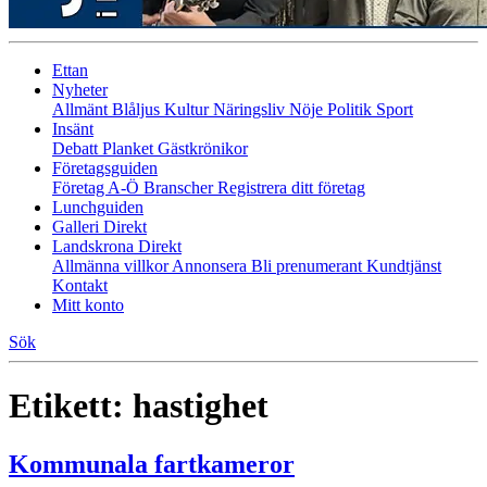
Ettan
Nyheter
Allmänt
Blåljus
Kultur
Näringsliv
Nöje
Politik
Sport
Insänt
Debatt
Planket
Gästkrönikor
Företagsguiden
Företag A-Ö
Branscher
Registrera ditt företag
Lunchguiden
Galleri Direkt
Landskrona Direkt
Allmänna villkor
Annonsera
Bli prenumerant
Kundtjänst
Kontakt
Mitt konto
Sök
Etikett:
hastighet
Kommunala fartkameror