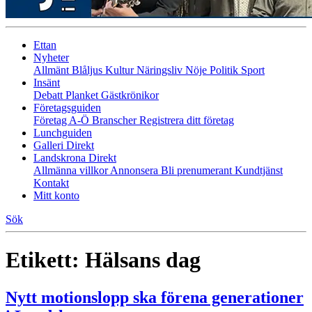
Ettan
Nyheter
Allmänt
Blåljus
Kultur
Näringsliv
Nöje
Politik
Sport
Insänt
Debatt
Planket
Gästkrönikor
Företagsguiden
Företag A-Ö
Branscher
Registrera ditt företag
Lunchguiden
Galleri Direkt
Landskrona Direkt
Allmänna villkor
Annonsera
Bli prenumerant
Kundtjänst
Kontakt
Mitt konto
Sök
Etikett:
Hälsans dag
Nytt motionslopp ska förena generationer