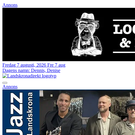
Annons
Fredag 7 augusti, 2026
Fre 7 aug
Dagens namn:
Dennis, Denise
Annons