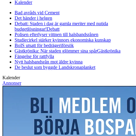
Kalender
Bad avråds vid Cement
Det händer i helgen
Debatt: Staden i dag är gamla meriter med nutida
budgetlösningar!
Debatt
Polisen efterlyser vittnen till halsbandsrånen
Studiecirkel stärker kvinnors ekonomiska kunskap
BoIS utsatt för bedrägeriförsök
Gästkrönika: När staden glömmer sina spår
Gästkrönika
Fängelse för rattfylla
Nytt halsbandsrån mot äldre kvinna
De beslut som byggde Landskrona
planket
Kalender
Annonser