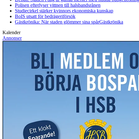
Polisen efterlyser vittnen till halsbandsrånen
Studiecirkel stärker kvinnors ekonomiska kunskap
BoIS utsatt för bedrägeriförsök
Gästkrönika: När staden glömmer sina spår
Gästkrönika
Kalender
Annonser