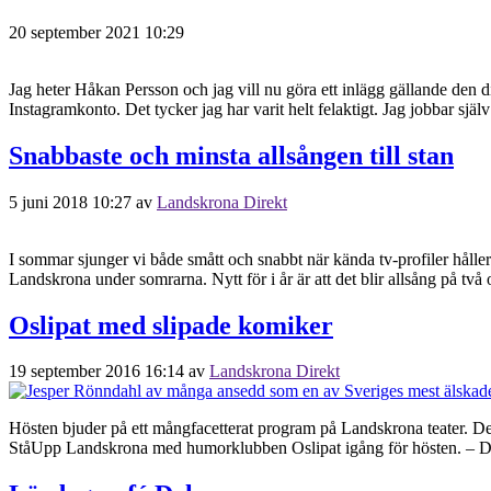
20 september 2021 10:29
Jag heter Håkan Persson och jag vill nu göra ett inlägg gällande den d
Instagramkonto. Det tycker jag har varit helt felaktigt. Jag jobbar s
Snabbaste och minsta allsången till stan
5 juni 2018 10:27
av
Landskrona Direkt
I sommar sjunger vi både smått och snabbt när kända tv-profiler hålle
Landskrona under somrarna. Nytt för i år är att det blir allsång på tv
Oslipat med slipade komiker
19 september 2016 16:14
av
Landskrona Direkt
Hösten bjuder på ett mångfacetterat program på Landskrona teater. Det b
StåUpp Landskrona med humorklubben Oslipat igång för hösten. – Den