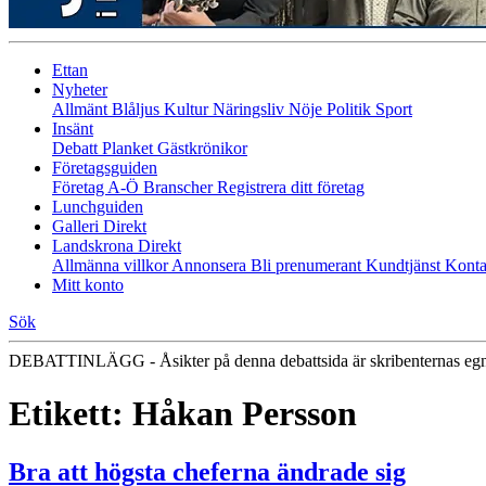
Ettan
Nyheter
Allmänt
Blåljus
Kultur
Näringsliv
Nöje
Politik
Sport
Insänt
Debatt
Planket
Gästkrönikor
Företagsguiden
Företag A-Ö
Branscher
Registrera ditt företag
Lunchguiden
Galleri Direkt
Landskrona Direkt
Allmänna villkor
Annonsera
Bli prenumerant
Kundtjänst
Konta
Mitt konto
Sök
DEBATTINLÄGG - Åsikter på denna debattsida är skribenternas eg
Etikett:
Håkan Persson
Bra att högsta cheferna ändrade sig