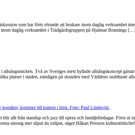
iskussion som har förts rörande att brukare inom daglig verksamhet inte
jälv inom daglig verksamhet i Trädgårdsgruppen på Hjalmar Brantings […
r i allsångsmicken. Två av Sveriges mest hyllade allsångskoncept gästa
å olika platser i staden, nämligen på stranden med Världens snabbaste al
lir allt från standup och jazz till opera och familjelördagar. Först ut 
na säsong mer slipat än oslipat, säger Håkan Persson kulturstödschef