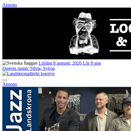
Annons
Lördag 8 augusti, 2026
Lör 8 aug
Dagens namn:
Silvia, Sylvia
Annons