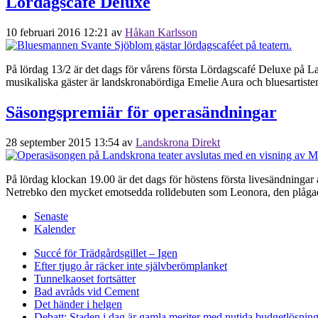
Lördagscafé Deluxe
10 februari 2016 12:21
av
Håkan Karlsson
På lördag 13/2 är det dags för vårens första Lördagscafé Deluxe på La
musikaliska gäster är landskronabördiga Emelie Aura och bluesartist
Säsongspremiär för operasändningar
28 september 2015 13:54
av
Landskrona Direkt
På lördag klockan 19.00 är det dags för höstens första livesändninga
Netrebko den mycket emotsedda rolldebuten som Leonora, den plågade
Senaste
Kalender
Succé för Trädgårdsgillet – Igen
Efter tjugo år räcker inte självberöm
planket
Tunnelkaoset fortsätter
Bad avråds vid Cement
Det händer i helgen
Debatt: Staden i dag är gamla meriter med nutida budgetlösning