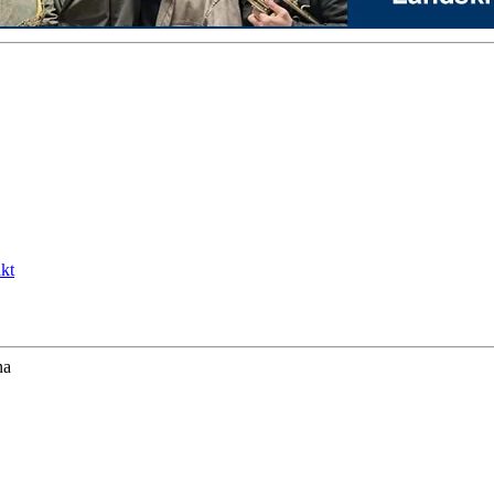
kt
na