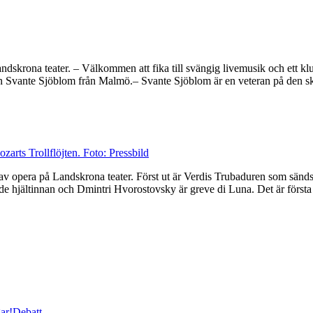
ndskrona teater. – Välkommen att fika till svängig livemusik och ett k
en Svante Sjöblom från Malmö.– Svante Sjöblom är en veteran på den s
r av opera på Landskrona teater. Först ut är Verdis Trubaduren som sän
 hjältinnan och Dmintri Hvorostovsky är greve di Luna. Det är först
ar!
Debatt