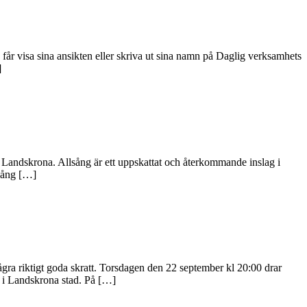
 får visa sina ansikten eller skriva ut sina namn på Daglig verksamhets
]
r Landskrona. Allsång är ett uppskattat och återkommande inslag i
lsång […]
några riktigt goda skratt. Torsdagen den 22 september kl 20:00 drar
 i Landskrona stad. På […]