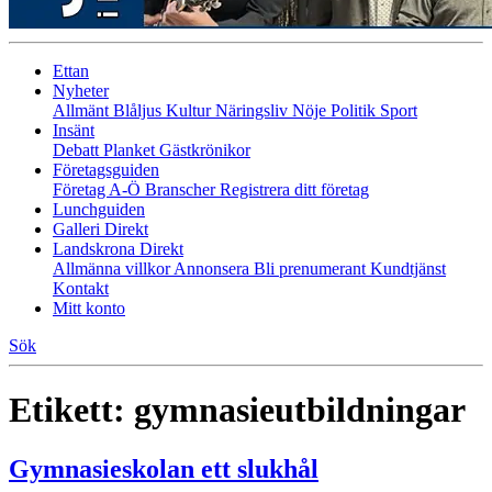
Ettan
Nyheter
Allmänt
Blåljus
Kultur
Näringsliv
Nöje
Politik
Sport
Insänt
Debatt
Planket
Gästkrönikor
Företagsguiden
Företag A-Ö
Branscher
Registrera ditt företag
Lunchguiden
Galleri Direkt
Landskrona Direkt
Allmänna villkor
Annonsera
Bli prenumerant
Kundtjänst
Kontakt
Mitt konto
Sök
Etikett:
gymnasieutbildningar
Gymnasieskolan ett slukhål