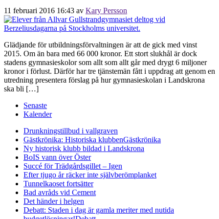
11 februari 2016 16:43
av
Kary Persson
Glädjande för utbildningsförvaltningen är att de gick med vinst
2015. Om än bara med 66 000 kronor. Ett stort slukhål är dock
stadens gymnasieskolor som allt som allt går med drygt 6 miljoner
kronor i förlust. Därför har tre tjänstemän fått i uppdrag att genom en
utredning presentera förslag på hur gymnasieskolan i Landskrona
ska bli […]
Senaste
Kalender
Drunkningstillbud i vallgraven
Gästkrönika: Historiska klubben
Gästkrönika
Ny historisk klubb bildad i Landskrona
BoIS vann över Öster
Succé för Trädgårdsgillet – Igen
Efter tjugo år räcker inte självberöm
planket
Tunnelkaoset fortsätter
Bad avråds vid Cement
Det händer i helgen
Debatt: Staden i dag är gamla meriter med nutida
budgetlösningar!
Debatt