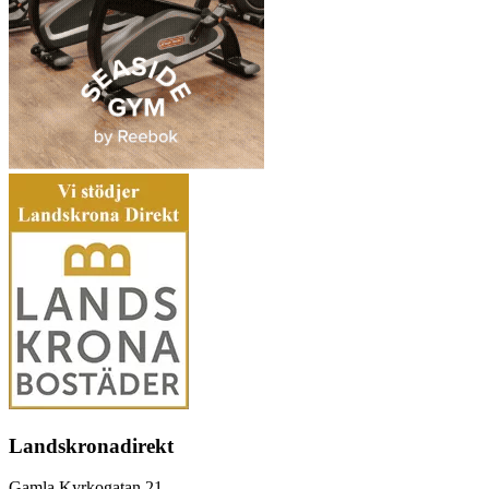
Landskronadirekt
Gamla Kyrkogatan 21,