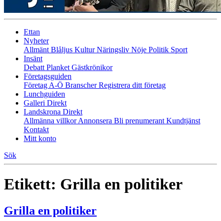
Ettan
Nyheter
Allmänt
Blåljus
Kultur
Näringsliv
Nöje
Politik
Sport
Insänt
Debatt
Planket
Gästkrönikor
Företagsguiden
Företag A-Ö
Branscher
Registrera ditt företag
Lunchguiden
Galleri Direkt
Landskrona Direkt
Allmänna villkor
Annonsera
Bli prenumerant
Kundtjänst
Kontakt
Mitt konto
Sök
Etikett:
Grilla en politiker
Grilla en politiker