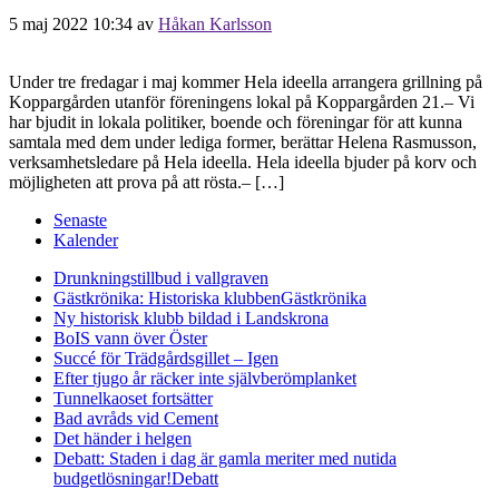
5 maj 2022 10:34
av
Håkan Karlsson
Under tre fredagar i maj kommer Hela ideella arrangera grillning på
Koppargården utanför föreningens lokal på Koppargården 21.– Vi
har bjudit in lokala politiker, boende och föreningar för att kunna
samtala med dem under lediga former, berättar Helena Rasmusson,
verksamhetsledare på Hela ideella. Hela ideella bjuder på korv och
möjligheten att prova på att rösta.– […]
Senaste
Kalender
Drunkningstillbud i vallgraven
Gästkrönika: Historiska klubben
Gästkrönika
Ny historisk klubb bildad i Landskrona
BoIS vann över Öster
Succé för Trädgårdsgillet – Igen
Efter tjugo år räcker inte självberöm
planket
Tunnelkaoset fortsätter
Bad avråds vid Cement
Det händer i helgen
Debatt: Staden i dag är gamla meriter med nutida
budgetlösningar!
Debatt