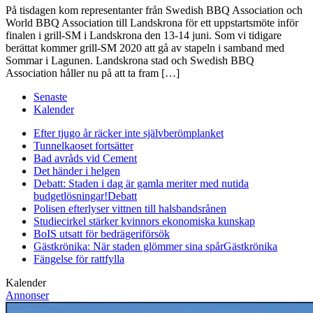
På tisdagen kom representanter från Swedish BBQ Association och
World BBQ Association till Landskrona för ett uppstartsmöte inför
finalen i grill-SM i Landskrona den 13-14 juni. Som vi tidigare
berättat kommer grill-SM 2020 att gå av stapeln i samband med
Sommar i Lagunen. Landskrona stad och Swedish BBQ
Association håller nu på att ta fram […]
Senaste
Kalender
Efter tjugo år räcker inte självberöm
planket
Tunnelkaoset fortsätter
Bad avråds vid Cement
Det händer i helgen
Debatt: Staden i dag är gamla meriter med nutida
budgetlösningar!
Debatt
Polisen efterlyser vittnen till halsbandsrånen
Studiecirkel stärker kvinnors ekonomiska kunskap
BoIS utsatt för bedrägeriförsök
Gästkrönika: När staden glömmer sina spår
Gästkrönika
Fängelse för rattfylla
Kalender
Annonser