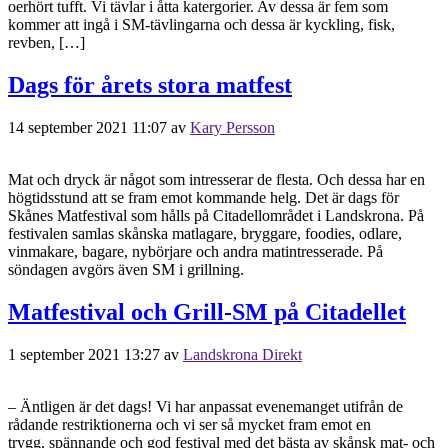
oerhört tufft. Vi tävlar i åtta katergorier. Av dessa är fem som
kommer att ingå i SM-tävlingarna och dessa är kyckling, fisk,
revben, […]
Dags för årets stora matfest
14 september 2021 11:07
av
Kary Persson
Mat och dryck är något som intresserar de flesta. Och dessa har en
högtidsstund att se fram emot kommande helg. Det är dags för
Skånes Matfestival som hålls på Citadellområdet i Landskrona. På
festivalen samlas skånska matlagare, bryggare, foodies, odlare,
vinmakare, bagare, nybörjare och andra matintresserade. På
söndagen avgörs även SM i grillning.
Matfestival och Grill-SM på Citadellet
1 september 2021 13:27
av
Landskrona Direkt
– Äntligen är det dags! Vi har anpassat evenemanget utifrån de
rådande restriktionerna och vi ser så mycket fram emot en
trygg, spännande och god festival med det bästa av skånsk mat- och