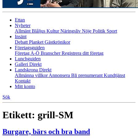
Ettan
Nyheter
Allmänt
Blåljus
Kultur
Näringsliv
Nöje
Politik
Sport
Insänt
Debatt
Planket
Gästkrönikor
Företagsguiden
Företag A-Ö
Branscher
Registrera ditt företag
Lunchguiden
Galleri Direkt
Landskrona Direkt
Allmänna villkor
Annonsera
Bli prenumerant
Kundtjänst
Kontakt
Mitt konto
Sök
Etikett:
grill-SM
Burgare, bärs och bra band