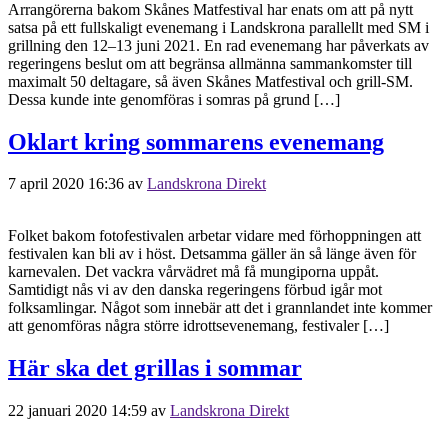
Arrangörerna bakom Skånes Matfestival har enats om att på nytt
satsa på ett fullskaligt evenemang i Landskrona parallellt med SM i
grillning den 12–13 juni 2021. En rad evenemang har påverkats av
regeringens beslut om att begränsa allmänna sammankomster till
maximalt 50 deltagare, så även Skånes Matfestival och grill-SM.
Dessa kunde inte genomföras i somras på grund […]
Oklart kring sommarens evenemang
7 april 2020 16:36
av
Landskrona Direkt
Folket bakom fotofestivalen arbetar vidare med förhoppningen att
festivalen kan bli av i höst. Detsamma gäller än så länge även för
karnevalen. Det vackra vårvädret må få mungiporna uppåt.
Samtidigt nås vi av den danska regeringens förbud igår mot
folksamlingar. Något som innebär att det i grannlandet inte kommer
att genomföras några större idrottsevenemang, festivaler […]
Här ska det grillas i sommar
22 januari 2020 14:59
av
Landskrona Direkt