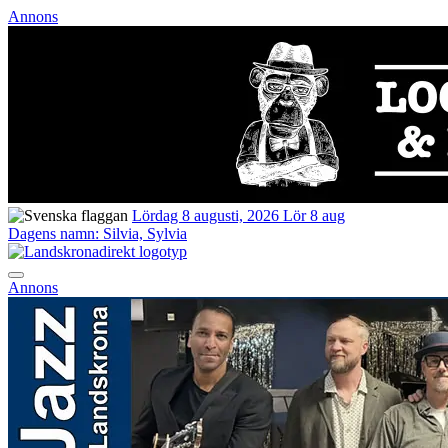
Annons
Lördag 8 augusti, 2026
Lör 8 aug
Dagens namn:
Silvia, Sylvia
Annons