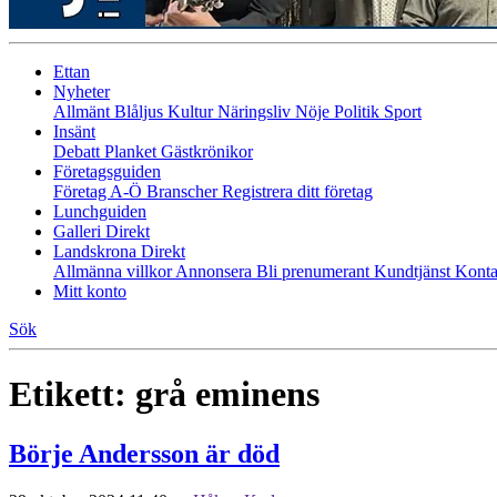
Ettan
Nyheter
Allmänt
Blåljus
Kultur
Näringsliv
Nöje
Politik
Sport
Insänt
Debatt
Planket
Gästkrönikor
Företagsguiden
Företag A-Ö
Branscher
Registrera ditt företag
Lunchguiden
Galleri Direkt
Landskrona Direkt
Allmänna villkor
Annonsera
Bli prenumerant
Kundtjänst
Konta
Mitt konto
Sök
Etikett:
grå eminens
Börje Andersson är död