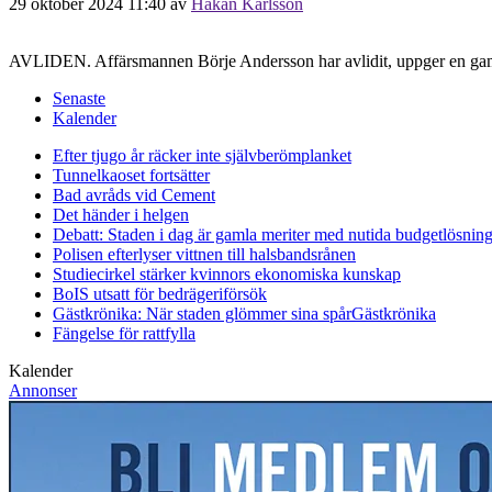
29 oktober 2024 11:40
av
Håkan Karlsson
AVLIDEN. Affärsmannen Börje Andersson har avlidit, uppger en gamm
Senaste
Kalender
Efter tjugo år räcker inte självberöm
planket
Tunnelkaoset fortsätter
Bad avråds vid Cement
Det händer i helgen
Debatt: Staden i dag är gamla meriter med nutida budgetlösning
Polisen efterlyser vittnen till halsbandsrånen
Studiecirkel stärker kvinnors ekonomiska kunskap
BoIS utsatt för bedrägeriförsök
Gästkrönika: När staden glömmer sina spår
Gästkrönika
Fängelse för rattfylla
Kalender
Annonser