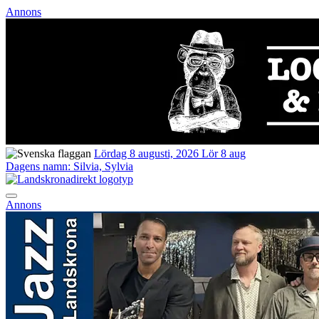
Annons
Lördag 8 augusti, 2026
Lör 8 aug
Dagens namn:
Silvia, Sylvia
Annons