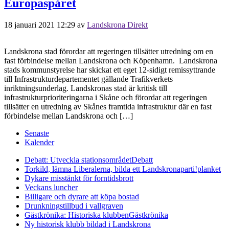
Europaspåret
18 januari 2021 12:29
av
Landskrona Direkt
Landskrona stad förordar att regeringen tillsätter utredning om en
fast förbindelse mellan Landskrona och Köpenhamn. Landskrona
stads kommunstyrelse har skickat ett eget 12-sidigt remissyttrande
till Infrastrukturdepartementet gällande Trafikverkets
inriktningsunderlag. Landskronas stad är kritisk till
infrastrukturprioriteringarna i Skåne och förordar att regeringen
tillsätter en utredning av Skånes framtida infrastruktur där en fast
förbindelse mellan Landskrona och […]
Senaste
Kalender
Debatt: Utveckla stationsområdet
Debatt
Torkild, lämna Liberalerna, bilda ett Landskronaparti!
planket
Dykare misstänkt för forntidsbrott
Veckans luncher
Billigare och dyrare att köpa bostad
Drunkningstillbud i vallgraven
Gästkrönika: Historiska klubben
Gästkrönika
Ny historisk klubb bildad i Landskrona