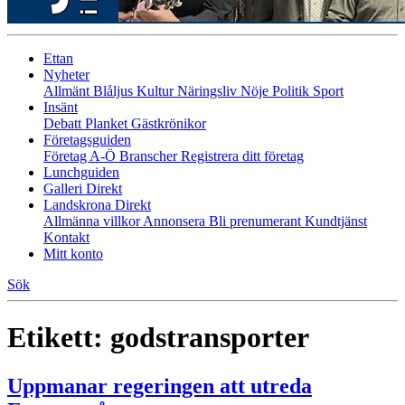
Ettan
Nyheter
Allmänt
Blåljus
Kultur
Näringsliv
Nöje
Politik
Sport
Insänt
Debatt
Planket
Gästkrönikor
Företagsguiden
Företag A-Ö
Branscher
Registrera ditt företag
Lunchguiden
Galleri Direkt
Landskrona Direkt
Allmänna villkor
Annonsera
Bli prenumerant
Kundtjänst
Kontakt
Mitt konto
Sök
Etikett:
godstransporter
Uppmanar regeringen att utreda