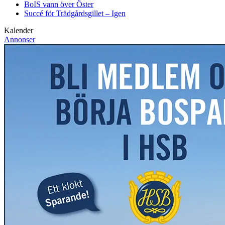
BoIS vann över Öster
Succé för Trädgårdsgillet – Igen
Kalender
Annonser