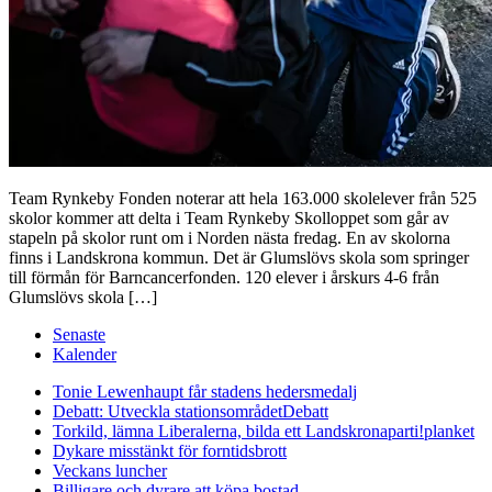
Team Rynkeby Fonden noterar att hela 163.000 skolelever från 525
skolor kommer att delta i Team Rynkeby Skolloppet som går av
stapeln på skolor runt om i Norden nästa fredag. En av skolorna
finns i Landskrona kommun. Det är Glumslövs skola som springer
till förmån för Barncancerfonden. 120 elever i årskurs 4-6 från
Glumslövs skola […]
Senaste
Kalender
Tonie Lewenhaupt får stadens hedersmedalj
Debatt: Utveckla stationsområdet
Debatt
Torkild, lämna Liberalerna, bilda ett Landskronaparti!
planket
Dykare misstänkt för forntidsbrott
Veckans luncher
Billigare och dyrare att köpa bostad