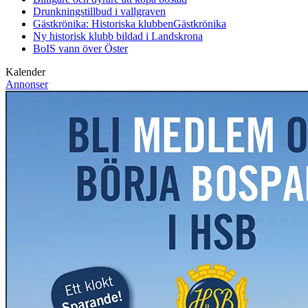
Drunkningstillbud i vallgraven
Gästkrönika: Historiska klubben
Gästkrönika
Ny historisk klubb bildad i Landskrona
BoIS vann över Öster
Kalender
Annonser