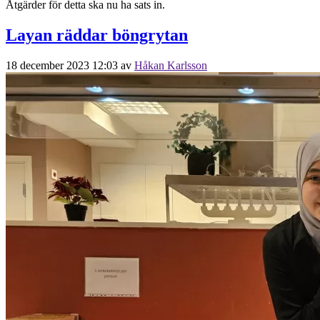
Åtgärder för detta ska nu ha sats in.
Layan räddar böngrytan
18 december 2023 12:03
av
Håkan Karlsson