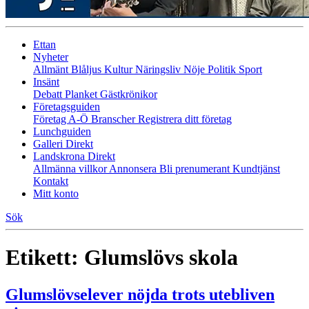
Ettan
Nyheter
Allmänt
Blåljus
Kultur
Näringsliv
Nöje
Politik
Sport
Insänt
Debatt
Planket
Gästkrönikor
Företagsguiden
Företag A-Ö
Branscher
Registrera ditt företag
Lunchguiden
Galleri Direkt
Landskrona Direkt
Allmänna villkor
Annonsera
Bli prenumerant
Kundtjänst
Kontakt
Mitt konto
Sök
Etikett:
Glumslövs skola
Glumslövselever nöjda trots utebliven