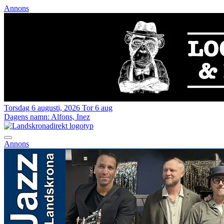
Annons
Torsdag 6 augusti, 2026
Tor 6 aug
Dagens namn:
Alfons, Inez
Annons