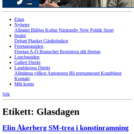
Ettan
Nyheter
Allmänt
Blåljus
Kultur
Näringsliv
Nöje
Politik
Sport
Insänt
Debatt
Planket
Gästkrönikor
Företagsguiden
Företag A-Ö
Branscher
Registrera ditt företag
Lunchguiden
Galleri Direkt
Landskrona Direkt
Allmänna villkor
Annonsera
Bli prenumerant
Kundtjänst
Kontakt
Mitt konto
Sök
Etikett:
Glasdagen
Elin Åkerberg SM-trea i konstinramning