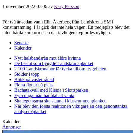
1 november 2022 07:06
av
Kary Persson
För två år sedan vann Elin Åkerberg från Landskrona SM i
konstinramning. I år gick det inte hela vägen. En tredjeplats blev det
i den hårda konkurrensen när tävlingen avgjordes nyligen.
Senaste
Kalender
Nytt halsbandsrån mot äldre kvinna
De beslut som byggde Landskrona
planket
2 100 Landskronabor får tycka till om tryggheten
Stölder i topp
Butik på väster rånad
Flotta flottar på plats
Bachatakväll med Klenia i Slottsparken
Fyra unga män har åtal att vänta
Skattepengarna ska stanna i klassrummen
planket
När blev den första reaktionen viktigare än den genomtänkta
analysen?
planket
Kalender
Annonser