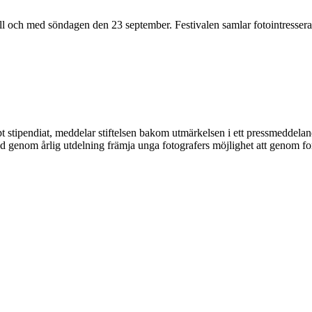
ll och med söndagen den 23 september. Festivalen samlar fotointresserad
 stipendiat, meddelar stiftelsen bakom utmärkelsen i ett pressmeddel
ed genom årlig utdelning främja unga fotografers möjlighet att genom fort