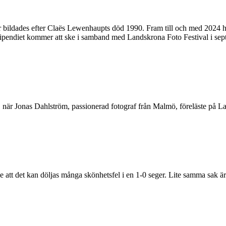
dades efter Claës Lewenhaupts död 1990. Fram till och med 2024 har s
tipendiet kommer att ske i samband med Landskrona Foto Festival i se
är Jonas Dahlström, passionerad fotograf från Malmö, föreläste på Lan
e att det kan döljas många skönhetsfel i en 1-0 seger. Lite samma sak är 