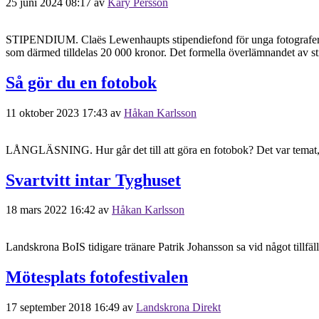
25 juni 2024 08:17
av
Kary Persson
STIPENDIUM. Claës Lewenhaupts stipendiefond för unga fotografer bil
som därmed tilldelas 20 000 kronor. Det formella överlämnandet av s
Så gör du en fotobok
11 oktober 2023 17:43
av
Håkan Karlsson
LÅNGLÄSNING. Hur går det till att göra en fotobok? Det var temat, n
Svartvitt intar Tyghuset
18 mars 2022 16:42
av
Håkan Karlsson
Landskrona BoIS tidigare tränare Patrik Johansson sa vid något tillfäll
Mötesplats fotofestivalen
17 september 2018 16:49
av
Landskrona Direkt