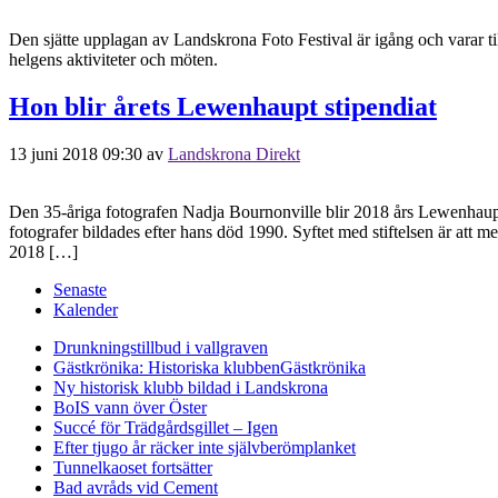
Den sjätte upplagan av Landskrona Foto Festival är igång och varar ti
helgens aktiviteter och möten.
Hon blir årets Lewenhaupt stipendiat
13 juni 2018 09:30
av
Landskrona Direkt
Den 35-åriga fotografen Nadja Bournonville blir 2018 års Lewenhaupt
fotografer bildades efter hans död 1990. Syftet med stiftelsen är att m
2018 […]
Senaste
Kalender
Drunkningstillbud i vallgraven
Gästkrönika: Historiska klubben
Gästkrönika
Ny historisk klubb bildad i Landskrona
BoIS vann över Öster
Succé för Trädgårdsgillet – Igen
Efter tjugo år räcker inte självberöm
planket
Tunnelkaoset fortsätter
Bad avråds vid Cement