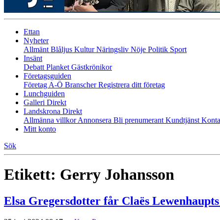
Ettan
Nyheter
Allmänt
Blåljus
Kultur
Näringsliv
Nöje
Politik
Sport
Insänt
Debatt
Planket
Gästkrönikor
Företagsguiden
Företag A-Ö
Branscher
Registrera ditt företag
Lunchguiden
Galleri Direkt
Landskrona Direkt
Allmänna villkor
Annonsera
Bli prenumerant
Kundtjänst
Konta
Mitt konto
Sök
Etikett:
Gerry Johansson
Elsa Gregersdotter får Claës Lewenhaupts 