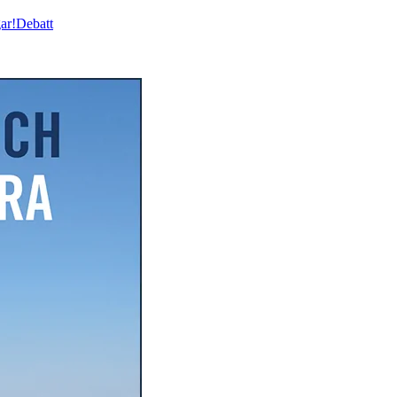
ar!
Debatt