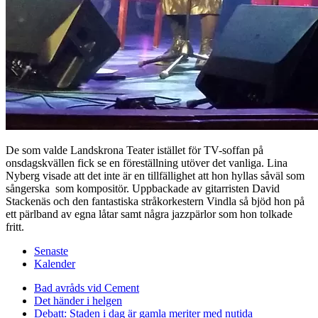
De som valde Landskrona Teater istället för TV-soffan på
onsdagskvällen fick se en föreställning utöver det vanliga. Lina
Nyberg visade att det inte är en tillfällighet att hon hyllas såväl som
sångerska som kompositör. Uppbackade av gitarristen David
Stackenäs och den fantastiska stråkorkestern Vindla så bjöd hon på
ett pärlband av egna låtar samt några jazzpärlor som hon tolkade
fritt.
Senaste
Kalender
Bad avråds vid Cement
Det händer i helgen
Debatt: Staden i dag är gamla meriter med nutida