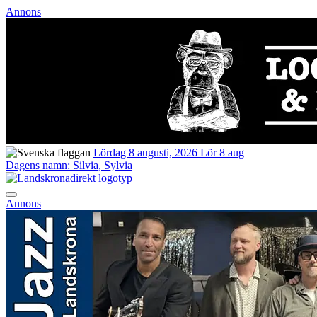
Annons
Lördag 8 augusti, 2026
Lör 8 aug
Dagens namn:
Silvia, Sylvia
Annons