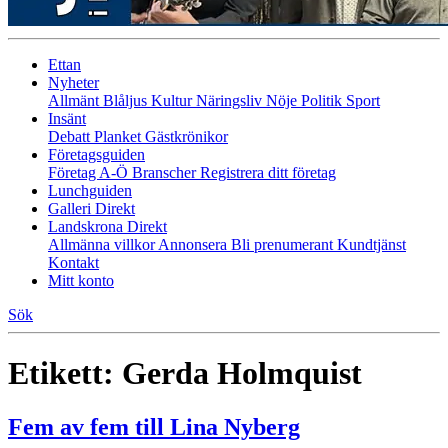
Ettan
Nyheter
Allmänt
Blåljus
Kultur
Näringsliv
Nöje
Politik
Sport
Insänt
Debatt
Planket
Gästkrönikor
Företagsguiden
Företag A-Ö
Branscher
Registrera ditt företag
Lunchguiden
Galleri Direkt
Landskrona Direkt
Allmänna villkor
Annonsera
Bli prenumerant
Kundtjänst
Kontakt
Mitt konto
Sök
Etikett:
Gerda Holmquist
Fem av fem till Lina Nyberg