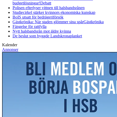
budgetlösningar!
Debatt
Polisen efterlyser vittnen till halsbandsrånen
Studiecirkel stärker kvinnors ekonomiska kunskap
BoIS utsatt för bedrägeriförsök
Gästkrönika: När staden glömmer sina spår
Gästkrönika
Fängelse för rattfylla
Nytt halsbandsrån mot äldre kvinna
De beslut som byggde Landskrona
planket
Kalender
Annonser