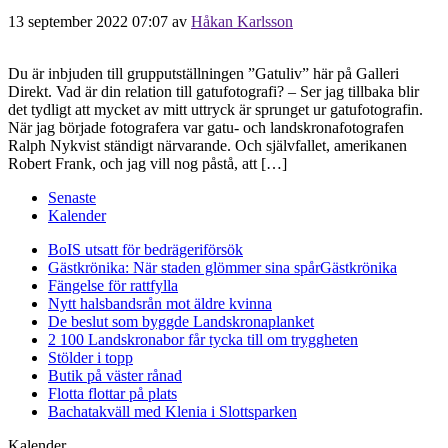
13 september 2022 07:07
av
Håkan Karlsson
Du är inbjuden till grupputställningen ”Gatuliv” här på Galleri
Direkt. Vad är din relation till gatufotografi? – Ser jag tillbaka blir
det tydligt att mycket av mitt uttryck är sprunget ur gatufotografin.
När jag började fotografera var gatu- och landskronafotografen
Ralph Nykvist ständigt närvarande. Och självfallet, amerikanen
Robert Frank, och jag vill nog påstå, att […]
Senaste
Kalender
BoIS utsatt för bedrägeriförsök
Gästkrönika: När staden glömmer sina spår
Gästkrönika
Fängelse för rattfylla
Nytt halsbandsrån mot äldre kvinna
De beslut som byggde Landskrona
planket
2 100 Landskronabor får tycka till om tryggheten
Stölder i topp
Butik på väster rånad
Flotta flottar på plats
Bachatakväll med Klenia i Slottsparken
Kalender