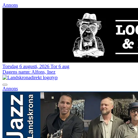
Annons
Torsdag 6 augusti, 2026
Tor 6 aug
Dagens namn:
Alfons, Inez
Annons