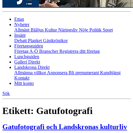
Ettan
Nyheter
Allmänt
Blåljus
Kultur
Näringsliv
Nöje
Politik
Sport
Insänt
Debatt
Planket
Gästkrönikor
Företagsguiden
Företag A-Ö
Branscher
Registrera ditt företag
Lunchguiden
Galleri Direkt
Landskrona Direkt
Allmänna villkor
Annonsera
Bli prenumerant
Kundtjänst
Kontakt
Mitt konto
Sök
Etikett:
Gatufotografi
Gatufotografi och Landskronas kulturliv