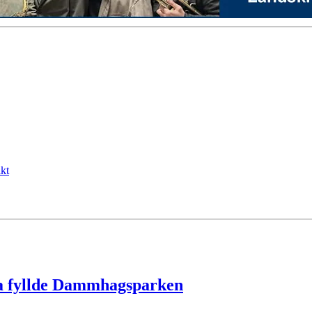
kt
ga fyllde Dammhagsparken