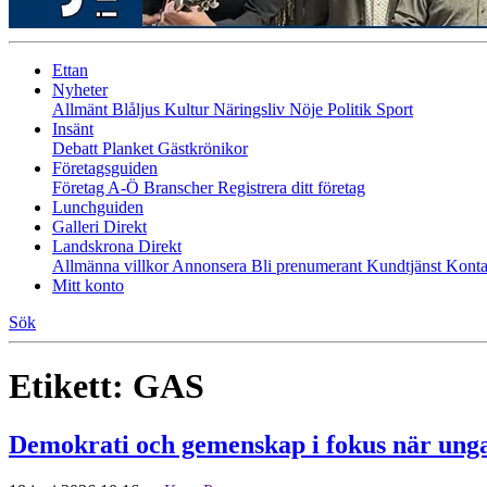
Ettan
Nyheter
Allmänt
Blåljus
Kultur
Näringsliv
Nöje
Politik
Sport
Insänt
Debatt
Planket
Gästkrönikor
Företagsguiden
Företag A-Ö
Branscher
Registrera ditt företag
Lunchguiden
Galleri Direkt
Landskrona Direkt
Allmänna villkor
Annonsera
Bli prenumerant
Kundtjänst
Konta
Mitt konto
Sök
Etikett:
GAS
Demokrati och gemenskap i fokus när un