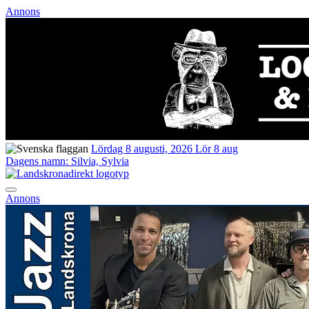
Annons
Lördag 8 augusti, 2026
Lör 8 aug
Dagens namn:
Silvia, Sylvia
Annons