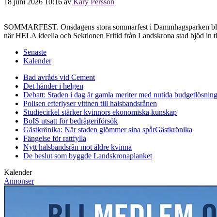
18 juni 2026 10:16
av
Kary Persson
SOMMARFEST. Onsdagens stora sommarfest i Dammhagsparken blev en f
när HELA ideella och Sektionen Fritid från Landskrona stad bjöd in t
Senaste
Kalender
Bad avråds vid Cement
Det händer i helgen
Debatt: Staden i dag är gamla meriter med nutida budgetlösning
Polisen efterlyser vittnen till halsbandsrånen
Studiecirkel stärker kvinnors ekonomiska kunskap
BoIS utsatt för bedrägeriförsök
Gästkrönika: När staden glömmer sina spår
Gästkrönika
Fängelse för rattfylla
Nytt halsbandsrån mot äldre kvinna
De beslut som byggde Landskrona
planket
Kalender
Annonser