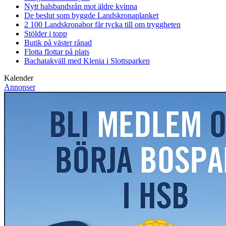
Nytt halsbandsrån mot äldre kvinna
De beslut som byggde Landskrona
planket
2 100 Landskronabor får tycka till om tryggheten
Stölder i topp
Butik på väster rånad
Flotta flottar på plats
Bachatakväll med Klenia i Slottsparken
Kalender
Annonser