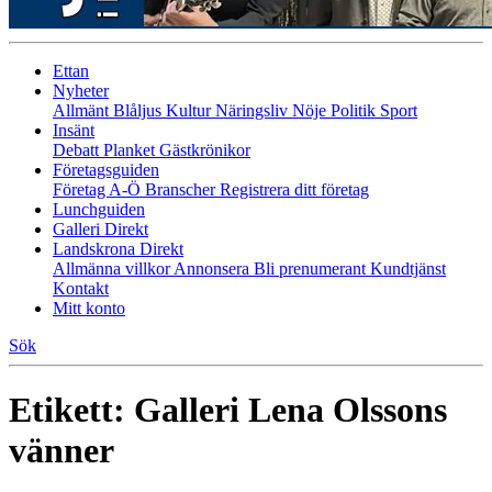
Ettan
Nyheter
Allmänt
Blåljus
Kultur
Näringsliv
Nöje
Politik
Sport
Insänt
Debatt
Planket
Gästkrönikor
Företagsguiden
Företag A-Ö
Branscher
Registrera ditt företag
Lunchguiden
Galleri Direkt
Landskrona Direkt
Allmänna villkor
Annonsera
Bli prenumerant
Kundtjänst
Kontakt
Mitt konto
Sök
Etikett:
Galleri Lena Olssons
vänner