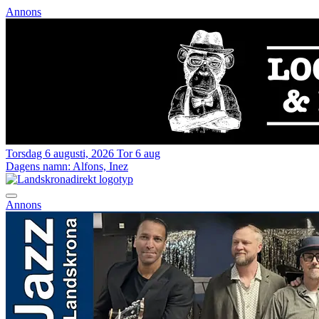
Annons
Torsdag 6 augusti, 2026
Tor 6 aug
Dagens namn:
Alfons, Inez
Annons