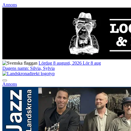
Annons
Lördag 8 augusti, 2026
Lör 8 aug
Dagens namn:
Silvia, Sylvia
Annons