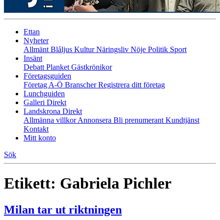
Ettan
Nyheter
Allmänt
Blåljus
Kultur
Näringsliv
Nöje
Politik
Sport
Insänt
Debatt
Planket
Gästkrönikor
Företagsguiden
Företag A-Ö
Branscher
Registrera ditt företag
Lunchguiden
Galleri Direkt
Landskrona Direkt
Allmänna villkor
Annonsera
Bli prenumerant
Kundtjänst
Kontakt
Mitt konto
Sök
Etikett:
Gabriela Pichler
Milan tar ut riktningen