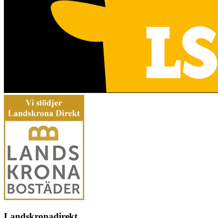
Landskronadirekt