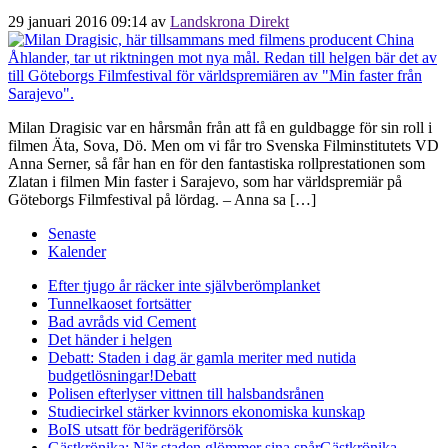
29 januari 2016 09:14
av
Landskrona Direkt
Milan Dragisic var en hårsmån från att få en guldbagge för sin roll i
filmen Äta, Sova, Dö. Men om vi får tro Svenska Filminstitutets VD
Anna Serner, så får han en för den fantastiska rollprestationen som
Zlatan i filmen Min faster i Sarajevo, som har världspremiär på
Göteborgs Filmfestival på lördag. – Anna sa […]
Senaste
Kalender
Efter tjugo år räcker inte självberöm
planket
Tunnelkaoset fortsätter
Bad avråds vid Cement
Det händer i helgen
Debatt: Staden i dag är gamla meriter med nutida
budgetlösningar!
Debatt
Polisen efterlyser vittnen till halsbandsrånen
Studiecirkel stärker kvinnors ekonomiska kunskap
BoIS utsatt för bedrägeriförsök
Gästkrönika: När staden glömmer sina spår
Gästkrönika