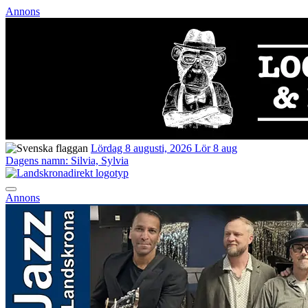
Annons
Lördag 8 augusti, 2026
Lör 8 aug
Dagens namn:
Silvia, Sylvia
Annons