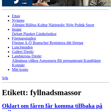
Ettan
Nyheter
Allmänt
Blåljus
Kultur
Näringsliv
Nöje
Politik
Sport
Insänt
Debatt
Planket
Gästkrönikor
Företagsguiden
Företag A-Ö
Branscher
Registrera ditt företag
Lunchguiden
Galleri Direkt
Landskrona Direkt
Allmänna villkor
Annonsera
Bli prenumerant
Kundtjänst
Kontakt
Mitt konto
Sök
Etikett:
fyllnadsmassor
Oklart om fåren får komma tillbaka på