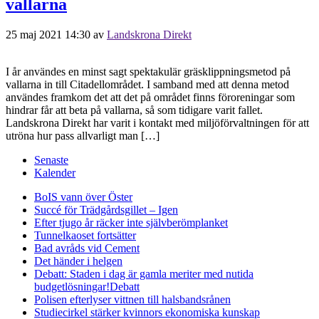
vallarna
25 maj 2021 14:30
av
Landskrona Direkt
I år användes en minst sagt spektakulär gräsklippningsmetod på
vallarna in till Citadellområdet. I samband med att denna metod
användes framkom det att det på området finns föroreningar som
hindrar får att beta på vallarna, så som tidigare varit fallet.
Landskrona Direkt har varit i kontakt med miljöförvaltningen för att
utröna hur pass allvarligt man […]
Senaste
Kalender
BoIS vann över Öster
Succé för Trädgårdsgillet – Igen
Efter tjugo år räcker inte självberöm
planket
Tunnelkaoset fortsätter
Bad avråds vid Cement
Det händer i helgen
Debatt: Staden i dag är gamla meriter med nutida
budgetlösningar!
Debatt
Polisen efterlyser vittnen till halsbandsrånen
Studiecirkel stärker kvinnors ekonomiska kunskap