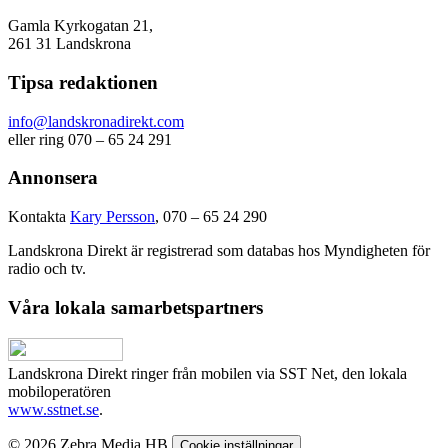
Gamla Kyrkogatan 21,
261 31 Landskrona
Tipsa redaktionen
info@landskronadirekt.com
eller ring 070 – 65 24 291
Annonsera
Kontakta
Kary Persson
, 070 – 65 24 290
Landskrona Direkt är registrerad som databas hos Myndigheten för
radio och tv.
Våra lokala samarbetspartners
Landskrona Direkt ringer från mobilen via SST Net, den lokala
mobiloperatören
www.sstnet.se
.
© 2026 Zebra Media HB
Cookie inställningar