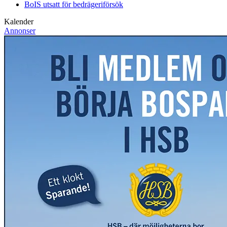
BoIS utsatt för bedrägeriförsök
Kalender
Annonser