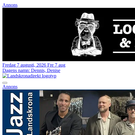
Annons
Fredag 7 augusti, 2026
Fre 7 aug
Dagens namn:
Dennis, Denise
Annons