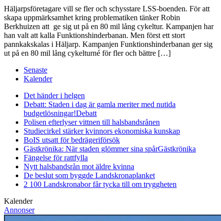
Häljarpsföretagare vill se fler och schysstare LSS-boenden. För att
skapa uppmärksamhet kring problematiken tänker Robin
Berkhuizen att ge sig ut på en 80 mil lång cykeltur. Kampanjen har
han valt att kalla Funktionshinderbanan. Men först ett stort
pannkakskalas i Häljarp. Kampanjen Funktionshinderbanan ger sig
ut på en 80 mil lång cykelturné för fler och bättre […]
Senaste
Kalender
Det händer i helgen
Debatt: Staden i dag är gamla meriter med nutida
budgetlösningar!
Debatt
Polisen efterlyser vittnen till halsbandsrånen
Studiecirkel stärker kvinnors ekonomiska kunskap
BoIS utsatt för bedrägeriförsök
Gästkrönika: När staden glömmer sina spår
Gästkrönika
Fängelse för rattfylla
Nytt halsbandsrån mot äldre kvinna
De beslut som byggde Landskrona
planket
2 100 Landskronabor får tycka till om tryggheten
Kalender
Annonser