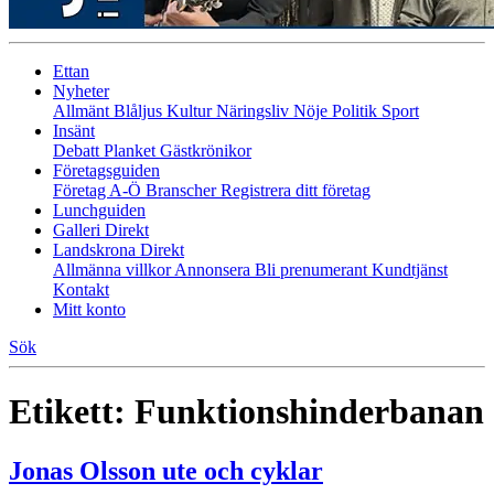
Ettan
Nyheter
Allmänt
Blåljus
Kultur
Näringsliv
Nöje
Politik
Sport
Insänt
Debatt
Planket
Gästkrönikor
Företagsguiden
Företag A-Ö
Branscher
Registrera ditt företag
Lunchguiden
Galleri Direkt
Landskrona Direkt
Allmänna villkor
Annonsera
Bli prenumerant
Kundtjänst
Kontakt
Mitt konto
Sök
Etikett:
Funktionshinderbanan
Jonas Olsson ute och cyklar