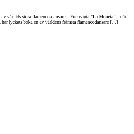
en av vår tids stora flamenco-dansare – Fuensanta ”La Moneta” – där
g har lyckats boka en av världens främsta flamencodansare […]