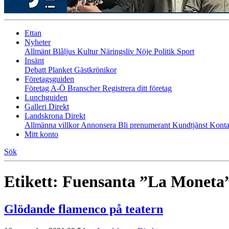
Ettan
Nyheter
Allmänt
Blåljus
Kultur
Näringsliv
Nöje
Politik
Sport
Insänt
Debatt
Planket
Gästkrönikor
Företagsguiden
Företag A-Ö
Branscher
Registrera ditt företag
Lunchguiden
Galleri Direkt
Landskrona Direkt
Allmänna villkor
Annonsera
Bli prenumerant
Kundtjänst
Konta
Mitt konto
Sök
Etikett:
Fuensanta ”La Moneta
Glödande flamenco på teatern