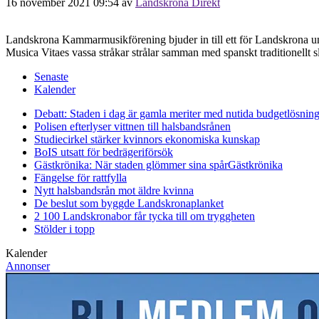
16 november 2021 09:54
av
Landskrona Direkt
Landskrona Kammarmusikförening bjuder in till ett för Landskrona unik
Musica Vitaes vassa stråkar strålar samman med spanskt traditionell
Senaste
Kalender
Debatt: Staden i dag är gamla meriter med nutida budgetlösning
Polisen efterlyser vittnen till halsbandsrånen
Studiecirkel stärker kvinnors ekonomiska kunskap
BoIS utsatt för bedrägeriförsök
Gästkrönika: När staden glömmer sina spår
Gästkrönika
Fängelse för rattfylla
Nytt halsbandsrån mot äldre kvinna
De beslut som byggde Landskrona
planket
2 100 Landskronabor får tycka till om tryggheten
Stölder i topp
Kalender
Annonser