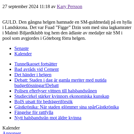
27 september 2024 11:18
av
Kary Persson
GULD. Den gångna helgen hamnade en SM-guldmedalj på en hylla
i Landskrona. Det var Fuad ”Figge” Dzin som med sina lagkamrater
i Malmö Biljardklubb tog hem den ädlaste av medaljer när SM i
pool som avgjordes i Göteborg förra helgen.
Senaste
Kalender
Tunnelkaoset fortsätter
Bad avråds vid Cement
Det händer i helgen
Debatt: Staden i dag är gamla meriter med nutida
budgetlösningar!
Debatt
Polisen efterlyser vittnen till halsbandsrånen
Studiecirkel stärker kvinnors ekonomiska kunskap
BoIS utsatt för bedrägeriförsök
Gästkrönika: När staden glömmer sina spår
Gästkrönika
Fängelse för rattfylla
Nytt halsbandsrån mot äldre kvinna
Kalender
Annonser