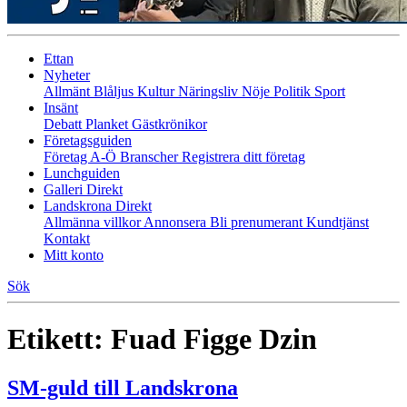
Ettan
Nyheter
Allmänt
Blåljus
Kultur
Näringsliv
Nöje
Politik
Sport
Insänt
Debatt
Planket
Gästkrönikor
Företagsguiden
Företag A-Ö
Branscher
Registrera ditt företag
Lunchguiden
Galleri Direkt
Landskrona Direkt
Allmänna villkor
Annonsera
Bli prenumerant
Kundtjänst
Kontakt
Mitt konto
Sök
Etikett:
Fuad Figge Dzin
SM-guld till Landskrona