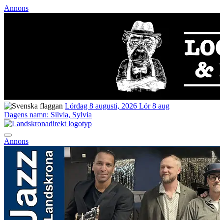
Annons
Lördag 8 augusti, 2026
Lör 8 aug
Dagens namn:
Silvia, Sylvia
Annons