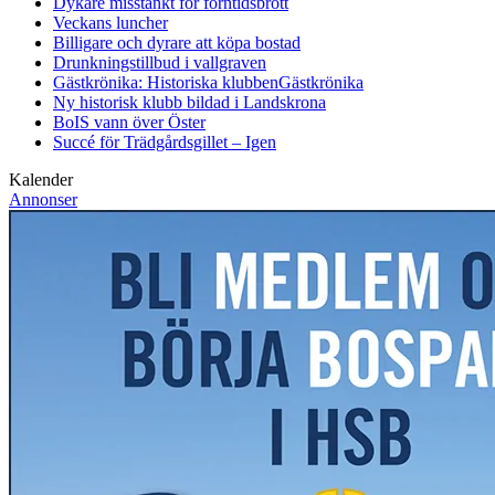
Dykare misstänkt för forntidsbrott
Veckans luncher
Billigare och dyrare att köpa bostad
Drunkningstillbud i vallgraven
Gästkrönika: Historiska klubben
Gästkrönika
Ny historisk klubb bildad i Landskrona
BoIS vann över Öster
Succé för Trädgårdsgillet – Igen
Kalender
Annonser