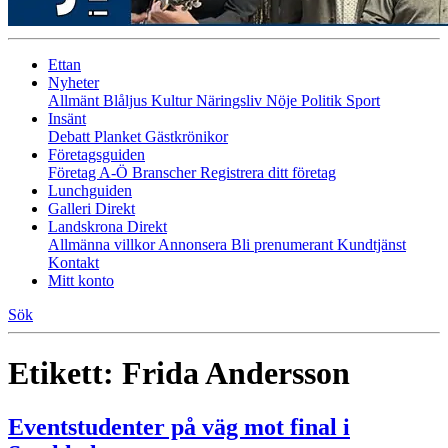
Ettan
Nyheter
Allmänt
Blåljus
Kultur
Näringsliv
Nöje
Politik
Sport
Insänt
Debatt
Planket
Gästkrönikor
Företagsguiden
Företag A-Ö
Branscher
Registrera ditt företag
Lunchguiden
Galleri Direkt
Landskrona Direkt
Allmänna villkor
Annonsera
Bli prenumerant
Kundtjänst
Kontakt
Mitt konto
Sök
Etikett:
Frida Andersson
Eventstudenter på väg mot final i