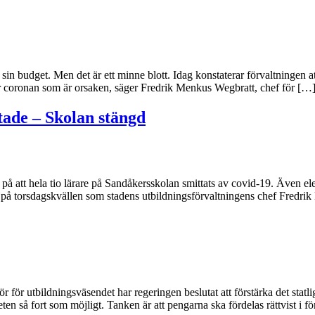
in budget. Men det är ett minne blott. Idag konstaterar förvaltningen a
et är coronan som är orsaken, säger Fredrik Menkus Wegbratt, chef för […
tade – Skolan stängd
å att hela tio lärare på Sandåkersskolan smittats av covid-19. Även eleve
den på torsdagskvällen som stadens utbildningsförvaltningens chef Fred
r utbildningsväsendet har regeringen beslutat att förstärka det statlig
n så fort som möjligt. Tanken är att pengarna ska fördelas rättvist i f