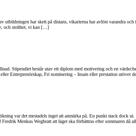
 av utbildningen har skett på distans, vikarierna har avlöst varandra och f
e, och stolthet, vi kan […]
killnad. Stipendiet består utav ett diplom med motivering och en värdech
ller Entreprenörskap, Fri nominering – Insats eller prestation utöver d
ing var det mestadels inget att anmärka på. En punkt stack dock ut. En 
 Fredrik Menkus Wegbratt att läget ska förbättras efter sommaren då al