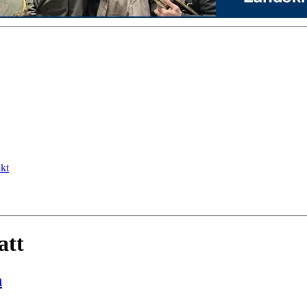
kt
att
n