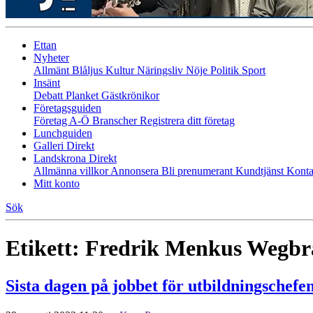
Ettan
Nyheter
Allmänt
Blåljus
Kultur
Näringsliv
Nöje
Politik
Sport
Insänt
Debatt
Planket
Gästkrönikor
Företagsguiden
Företag A-Ö
Branscher
Registrera ditt företag
Lunchguiden
Galleri Direkt
Landskrona Direkt
Allmänna villkor
Annonsera
Bli prenumerant
Kundtjänst
Konta
Mitt konto
Sök
Etikett:
Fredrik Menkus Wegbr
Sista dagen på jobbet för utbildningschefe