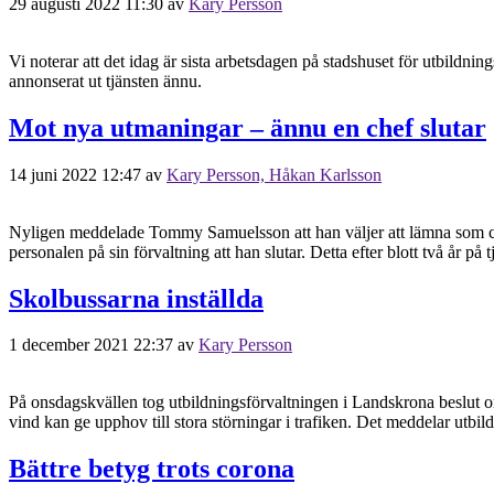
29 augusti 2022 11:30
av
Kary Persson
Vi noterar att det idag är sista arbetsdagen på stadshuset för utbildn
annonserat ut tjänsten ännu.
Mot nya utmaningar – ännu en chef slutar
14 juni 2022 12:47
av
Kary Persson, Håkan Karlsson
Nyligen meddelade Tommy Samuelsson att han väljer att lämna som chef 
personalen på sin förvaltning att han slutar. Detta efter blott två år på
Skolbussarna inställda
1 december 2021 22:37
av
Kary Persson
På onsdagskvällen tog utbildningsförvaltningen i Landskrona beslut om
vind kan ge upphov till stora störningar i trafiken. Det meddelar ut
Bättre betyg trots corona