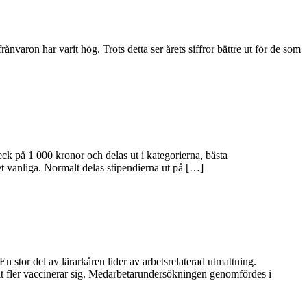
rånvaron har varit hög. Trots detta ser årets siffror bättre ut för de som
eck på 1 000 kronor och delas ut i kategorierna, bästa
et vanliga. Normalt delas stipendierna ut på […]
stor del av lärarkåren lider av arbetsrelaterad utmattning.
lt fler vaccinerar sig. Medarbetarundersökningen genomfördes i