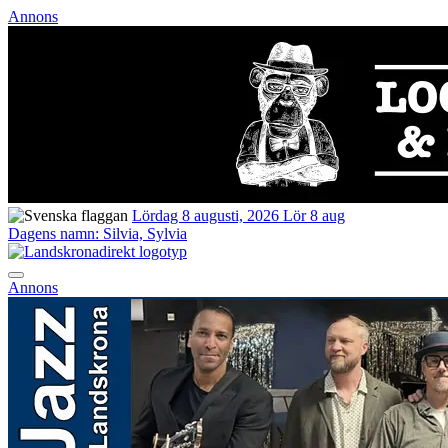
Annons
Lördag 8 augusti, 2026
Lör 8 aug
Dagens namn:
Silvia, Sylvia
Annons