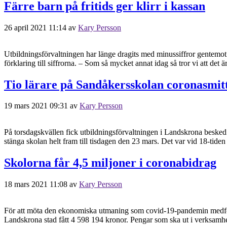
Färre barn på fritids ger klirr i kassan
26 april 2021 11:14
av
Kary Persson
Utbildningsförvaltningen har länge dragits med minussiffror gentemot s
förklaring till siffrorna. – Som så mycket annat idag så tror vi att d
Tio lärare på Sandåkersskolan coronasmit
19 mars 2021 09:31
av
Kary Persson
På torsdagskvällen fick utbildningsförvaltningen i Landskrona besked p
stänga skolan helt fram till tisdagen den 23 mars. Det var vid 18-ti
Skolorna får 4,5 miljoner i coronabidrag
18 mars 2021 11:08
av
Kary Persson
För att möta den ekonomiska utmaning som covid-19-pandemin medför fö
Landskrona stad fått 4 598 194 kronor. Pengar som ska ut i verksamhete