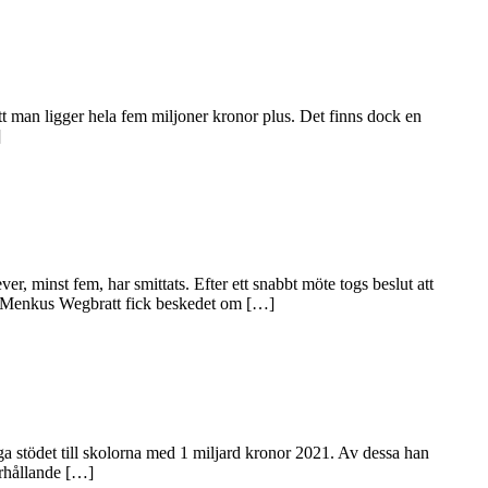
tt man ligger hela fem miljoner kronor plus. Det finns dock en
]
r, minst fem, har smittats. Efter ett snabbt möte togs beslut att
rik Menkus Wegbratt fick beskedet om […]
a stödet till skolorna med 1 miljard kronor 2021. Av dessa han
örhållande […]