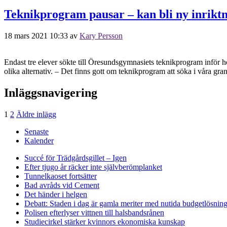
Teknikprogram pausar – kan bli ny inrikt
18 mars 2021 10:33
av
Kary Persson
Endast tre elever sökte till Öresundsgymnasiets teknikprogram inför 
olika alternativ. – Det finns gott om teknikprogram att söka i våra gran
Inläggsnavigering
1
2
Äldre inlägg
Senaste
Kalender
Succé för Trädgårdsgillet – Igen
Efter tjugo år räcker inte självberöm
planket
Tunnelkaoset fortsätter
Bad avråds vid Cement
Det händer i helgen
Debatt: Staden i dag är gamla meriter med nutida budgetlösning
Polisen efterlyser vittnen till halsbandsrånen
Studiecirkel stärker kvinnors ekonomiska kunskap