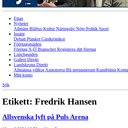
Ettan
Nyheter
Allmänt
Blåljus
Kultur
Näringsliv
Nöje
Politik
Sport
Insänt
Debatt
Planket
Gästkrönikor
Företagsguiden
Företag A-Ö
Branscher
Registrera ditt företag
Lunchguiden
Galleri Direkt
Landskrona Direkt
Allmänna villkor
Annonsera
Bli prenumerant
Kundtjänst
Konta
Mitt konto
Sök
Etikett:
Fredrik Hansen
Allsvenska lyft på Puls Arena