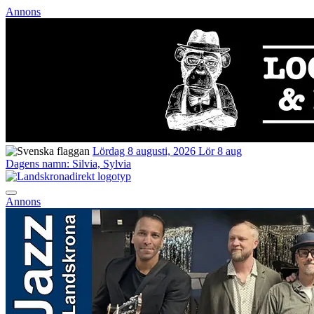
Annons
Lördag 8 augusti, 2026
Lör 8 aug
Dagens namn:
Silvia, Sylvia
Annons