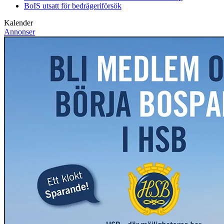
BoIS utsatt för bedrägeriförsök
Kalender
Annonser