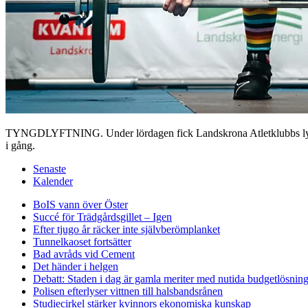
TYNGDLYFTNING. Under lördagen fick Landskrona Atletklubbs lyftare 
i gång.
Senaste
Kalender
BoIS vann över Öster
Succé för Trädgårdsgillet – Igen
Efter tjugo år räcker inte självberöm
planket
Tunnelkaoset fortsätter
Bad avråds vid Cement
Det händer i helgen
Debatt: Staden i dag är gamla meriter med nutida budgetlösning
Polisen efterlyser vittnen till halsbandsrånen
Studiecirkel stärker kvinnors ekonomiska kunskap