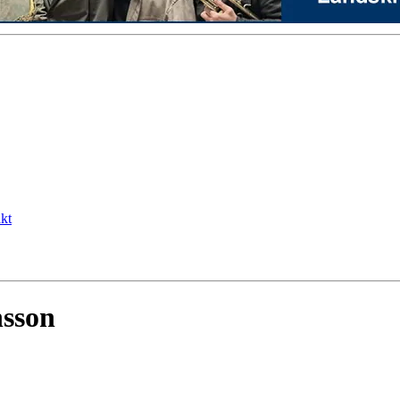
kt
nsson