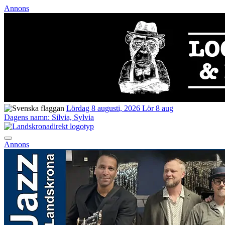
Annons
Lördag 8 augusti, 2026
Lör 8 aug
Dagens namn:
Silvia, Sylvia
Annons