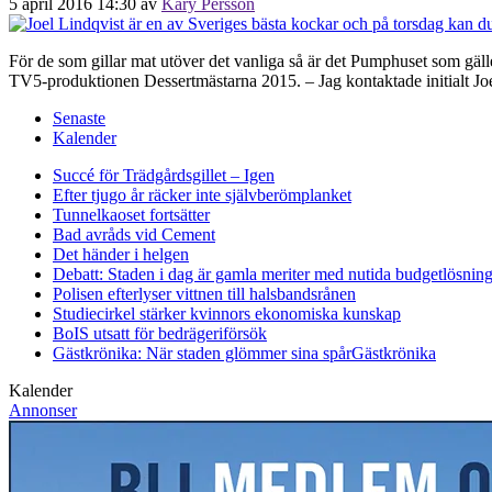
5 april 2016 14:30
av
Kary Persson
För de som gillar mat utöver det vanliga så är det Pumphuset som gäll
TV5-produktionen Dessertmästarna 2015. – Jag kontaktade initialt Joe
Senaste
Kalender
Succé för Trädgårdsgillet – Igen
Efter tjugo år räcker inte självberöm
planket
Tunnelkaoset fortsätter
Bad avråds vid Cement
Det händer i helgen
Debatt: Staden i dag är gamla meriter med nutida budgetlösning
Polisen efterlyser vittnen till halsbandsrånen
Studiecirkel stärker kvinnors ekonomiska kunskap
BoIS utsatt för bedrägeriförsök
Gästkrönika: När staden glömmer sina spår
Gästkrönika
Kalender
Annonser