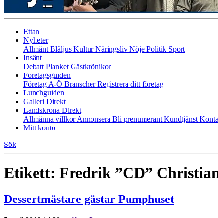
Ettan
Nyheter
Allmänt
Blåljus
Kultur
Näringsliv
Nöje
Politik
Sport
Insänt
Debatt
Planket
Gästkrönikor
Företagsguiden
Företag A-Ö
Branscher
Registrera ditt företag
Lunchguiden
Galleri Direkt
Landskrona Direkt
Allmänna villkor
Annonsera
Bli prenumerant
Kundtjänst
Konta
Mitt konto
Sök
Etikett:
Fredrik ”CD” Christia
Dessertmästare gästar Pumphuset