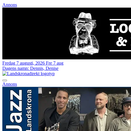
Annons
Fredag 7 augusti, 2026
Fre 7 aug
Dagens namn:
Dennis, Denise
Annons