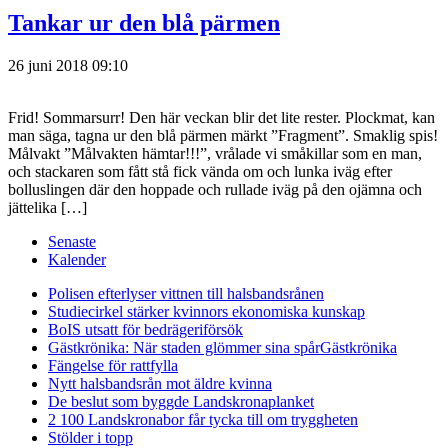
Tankar ur den blå pärmen
26 juni 2018 09:10
Frid! Sommarsurr! Den här veckan blir det lite rester. Plockmat, kan
man säga, tagna ur den blå pärmen märkt ”Fragment”. Smaklig spis!
Målvakt ”Målvakten hämtar!!!”, vrålade vi småkillar som en man,
och stackaren som fått stå fick vända om och lunka iväg efter
bolluslingen där den hoppade och rullade iväg på den ojämna och
jättelika […]
Senaste
Kalender
Polisen efterlyser vittnen till halsbandsrånen
Studiecirkel stärker kvinnors ekonomiska kunskap
BoIS utsatt för bedrägeriförsök
Gästkrönika: När staden glömmer sina spår
Gästkrönika
Fängelse för rattfylla
Nytt halsbandsrån mot äldre kvinna
De beslut som byggde Landskrona
planket
2 100 Landskronabor får tycka till om tryggheten
Stölder i topp