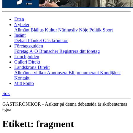
Ettan
Nyheter
Allmänt
Blåljus
Kultur
Näringsliv
Nöje
Politik
Sport
Insänt
Debatt
Planket
Gästkrönikor
Företagsguiden
Företag A-Ö
Branscher
Registrera ditt företag
Lunchguiden
Galleri Direkt
Landskrona Direkt
Allmänna villkor
Annonsera
Bli prenumerant
Kundtjänst
Kontakt
Mitt konto
Sök
GÄSTKRÖNIKOR - Åsikter på denna debattsida är skribenternas
egna
Etikett:
fragment