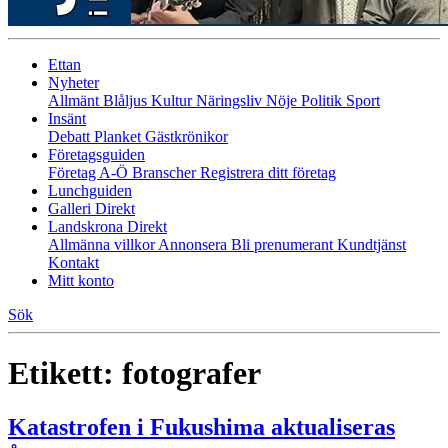
Ettan
Nyheter
Allmänt
Blåljus
Kultur
Näringsliv
Nöje
Politik
Sport
Insänt
Debatt
Planket
Gästkrönikor
Företagsguiden
Företag A-Ö
Branscher
Registrera ditt företag
Lunchguiden
Galleri Direkt
Landskrona Direkt
Allmänna villkor
Annonsera
Bli prenumerant
Kundtjänst
Kontakt
Mitt konto
Sök
Etikett:
fotografer
Katastrofen i Fukushima aktualiseras