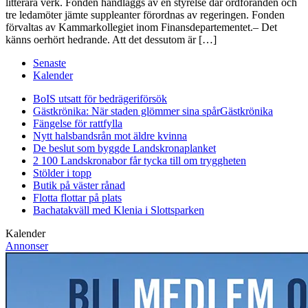
litterära verk. Fonden handläggs av en styrelse där ordföranden och
tre ledamöter jämte suppleanter förordnas av regeringen. Fonden
förvaltas av Kammarkollegiet inom Finansdepartementet.– Det
känns oerhört hedrande. Att det dessutom är […]
Senaste
Kalender
BoIS utsatt för bedrägeriförsök
Gästkrönika: När staden glömmer sina spår
Gästkrönika
Fängelse för rattfylla
Nytt halsbandsrån mot äldre kvinna
De beslut som byggde Landskrona
planket
2 100 Landskronabor får tycka till om tryggheten
Stölder i topp
Butik på väster rånad
Flotta flottar på plats
Bachatakväll med Klenia i Slottsparken
Kalender
Annonser