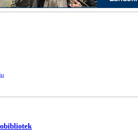
kt
tobibliotek