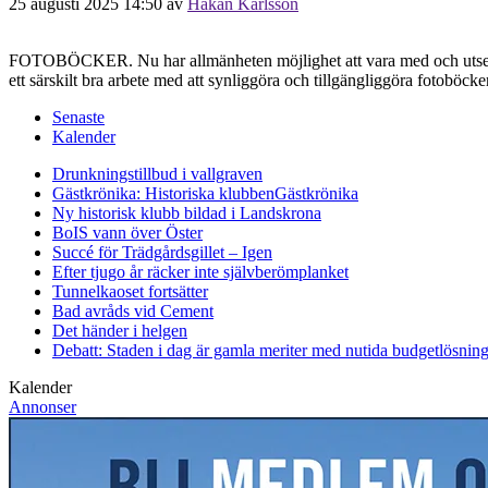
25 augusti 2025 14:50
av
Håkan Karlsson
FOTOBÖCKER. Nu har allmänheten möjlighet att vara med och utse Sv
ett särskilt bra arbete med att synliggöra och tillgängliggöra fotobö
Senaste
Kalender
Drunkningstillbud i vallgraven
Gästkrönika: Historiska klubben
Gästkrönika
Ny historisk klubb bildad i Landskrona
BoIS vann över Öster
Succé för Trädgårdsgillet – Igen
Efter tjugo år räcker inte självberöm
planket
Tunnelkaoset fortsätter
Bad avråds vid Cement
Det händer i helgen
Debatt: Staden i dag är gamla meriter med nutida budgetlösning
Kalender
Annonser