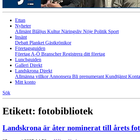
Ettan
Nyheter
Allmänt
Blåljus
Kultur
Näringsliv
Nöje
Politik
Sport
Insänt
Debatt
Planket
Gästkrönikor
Företagsguiden
Företag A-Ö
Branscher
Registrera ditt företag
Lunchguiden
Galleri Direkt
Landskrona Direkt
Allmänna villkor
Annonsera
Bli prenumerant
Kundtjänst
Konta
Mitt konto
Sök
Etikett:
fotobibliotek
Landskrona är åter nominerat till årets fo