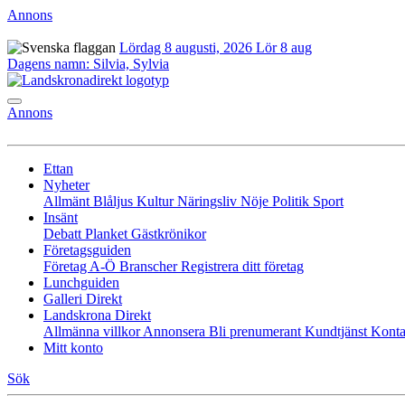
Annons
Lördag 8 augusti, 2026
Lör 8 aug
Dagens namn:
Silvia, Sylvia
Annons
Ettan
Nyheter
Allmänt
Blåljus
Kultur
Näringsliv
Nöje
Politik
Sport
Insänt
Debatt
Planket
Gästkrönikor
Företagsguiden
Företag A-Ö
Branscher
Registrera ditt företag
Lunchguiden
Galleri Direkt
Landskrona Direkt
Allmänna villkor
Annonsera
Bli prenumerant
Kundtjänst
Konta
Mitt konto
Sök