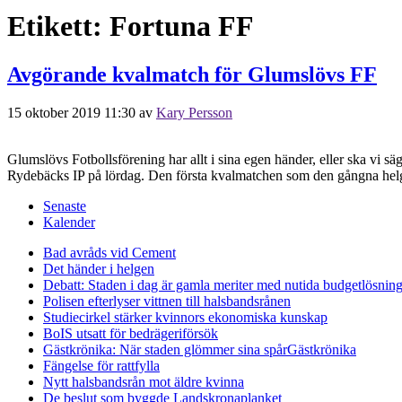
Etikett:
Fortuna FF
Avgörande kvalmatch för Glumslövs FF
15 oktober 2019 11:30
av
Kary Persson
Glumslövs Fotbollsförening har allt i sina egen händer, eller ska vi s
Rydebäcks IP på lördag. Den första kvalmatchen som den gångna helgen
Senaste
Kalender
Bad avråds vid Cement
Det händer i helgen
Debatt: Staden i dag är gamla meriter med nutida budgetlösning
Polisen efterlyser vittnen till halsbandsrånen
Studiecirkel stärker kvinnors ekonomiska kunskap
BoIS utsatt för bedrägeriförsök
Gästkrönika: När staden glömmer sina spår
Gästkrönika
Fängelse för rattfylla
Nytt halsbandsrån mot äldre kvinna
De beslut som byggde Landskrona
planket