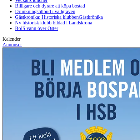
Veckans luncher
Billigare och dyrare att köpa bostad
Drunkningstillbud i vallgraven
Gästkrönika: Historiska klubben
Gästkrönika
Ny historisk klubb bildad i Landskrona
BoIS vann över Öster
Kalender
Annonser