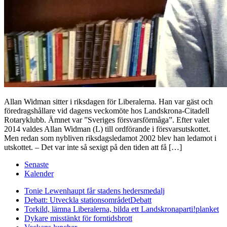
Allan Widman sitter i riksdagen för Liberalerna. Han var gäst och
föredragshållare vid dagens veckomöte hos Landskrona-Citadell
Rotaryklubb. Ämnet var ”Sveriges försvarsförmåga”. Efter valet
2014 valdes Allan Widman (L) till ordförande i försvarsutskottet.
Men redan som nybliven riksdagsledamot 2002 blev han ledamot i
utskottet. – Det var inte så sexigt på den tiden att få […]
Senaste
Kalender
Tonie Lewenhaupt får stadens hedersmedalj
Debatt: Utveckla stationsområdet
Debatt
Torkild, lämna Liberalerna, bilda ett Landskronaparti!
planket
Dykare misstänkt för forntidsbrott