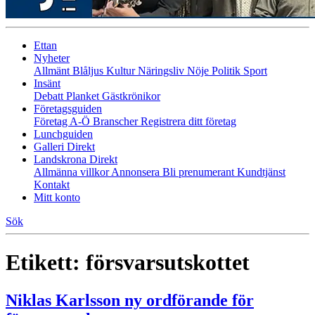
Ettan
Nyheter
Allmänt
Blåljus
Kultur
Näringsliv
Nöje
Politik
Sport
Insänt
Debatt
Planket
Gästkrönikor
Företagsguiden
Företag A-Ö
Branscher
Registrera ditt företag
Lunchguiden
Galleri Direkt
Landskrona Direkt
Allmänna villkor
Annonsera
Bli prenumerant
Kundtjänst
Kontakt
Mitt konto
Sök
Etikett:
försvarsutskottet
Niklas Karlsson ny ordförande för