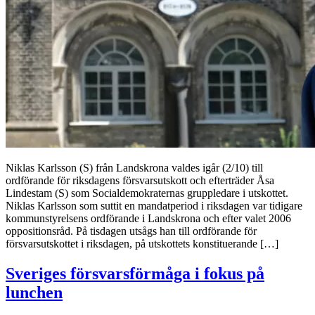
Niklas Karlsson (S) från Landskrona valdes igår (2/10) till
ordförande för riksdagens försvarsutskott och efterträder Åsa
Lindestam (S) som Socialdemokraternas gruppledare i utskottet.
Niklas Karlsson som suttit en mandatperiod i riksdagen var tidigare
kommunstyrelsens ordförande i Landskrona och efter valet 2006
oppositionsråd. På tisdagen utsågs han till ordförande för
försvarsutskottet i riksdagen, på utskottets konstituerande […]
Sveriges försvarsförmåga i fokus på
lunchen