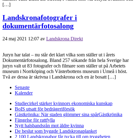
[…]
Landskronafotografer i
dokumentärfotosalong
24 maj 2021 12:07
av
Landskrona Direkt
Juryn har talat – nu står det klart vilka som ställer ut i årets
Dokumentärfotosalong. Bland 257 sökande från hela Sverige har
juryn valt ut 83 fotografer och filmare som ställer ut på Arbetets
museum i Norrköping och Västerbottens museum i Umeå i höst.
Två av dessa är skrivna i Landskrona och en är bosatt […]
Senaste
Kalender
Studiecirkel stärker kvinnors ekonomiska kunskap
BoIS utsatt för bedrägeriförsök
Gästkrönika: När staden glömmer sina spår
Gästkrönika
Fängelse för rattfylla
Nytt halsbandsrån mot äldre kvinna
De beslut som byggde Landskrona
planket
2 100 Landskronabor får tycka till om tryggheten