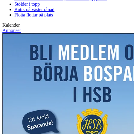
Stölder i topp
Butik på väster rånad
Flotta flottar på plats
Kalender
Annonser