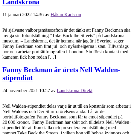
Landskrona
11 januari 2022 14:36
av
Håkan Karlsson
På självaste valborgsmässoafton är det tänkt att Fanny Beckman ska
inviga sin fotoutställning ”Take Back the Streets” på Landskrona
museum. – Landskrona, det är hemma när jag är i Sverige, säger
Fanny Beckman som firat jul- och nyårshelgerna i stan. Tillvardags
bor och arbetar porträttfotografen i London. Sin första kontakt med
kameran fick hon redan […]
Fanny Beckman är årets Nell Walden-
stipendiat
24 november 2021 10:57
av
Landskrona Direkt
Nell Walden-stipendiet delas varje år ut till en konstnär som arbetar i
Nell Waldens och Der Sturm-rörelsens anda. I år är det
porträttfotografen Fanny Beckman som får ta emot stipendiet på
20 000 kronor. Fanny Beckman har sökt och tilldelats Nell Walden-
stipendiet för att framställa och presentera en utställning med
namnet Take Back the Streets, i vilken hon vill belysa kvinnors och