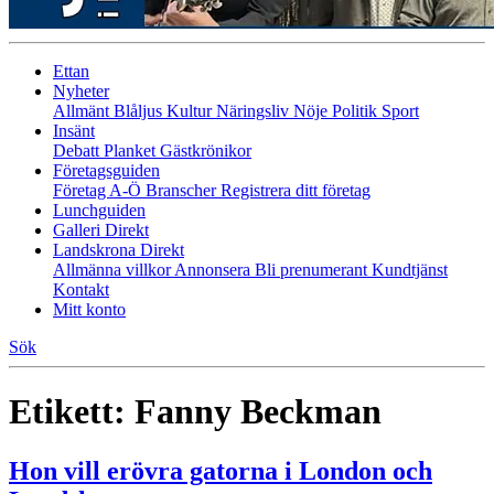
Ettan
Nyheter
Allmänt
Blåljus
Kultur
Näringsliv
Nöje
Politik
Sport
Insänt
Debatt
Planket
Gästkrönikor
Företagsguiden
Företag A-Ö
Branscher
Registrera ditt företag
Lunchguiden
Galleri Direkt
Landskrona Direkt
Allmänna villkor
Annonsera
Bli prenumerant
Kundtjänst
Kontakt
Mitt konto
Sök
Etikett:
Fanny Beckman
Hon vill erövra gatorna i London och