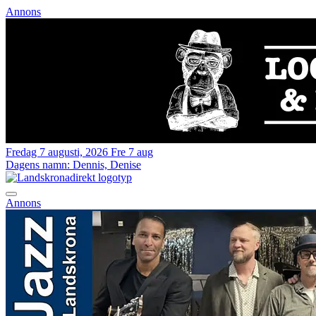
Annons
Fredag 7 augusti, 2026
Fre 7 aug
Dagens namn:
Dennis, Denise
Annons