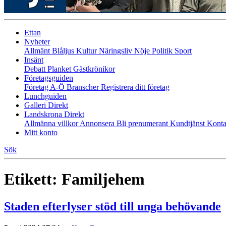
Ettan
Nyheter
Allmänt
Blåljus
Kultur
Näringsliv
Nöje
Politik
Sport
Insänt
Debatt
Planket
Gästkrönikor
Företagsguiden
Företag A-Ö
Branscher
Registrera ditt företag
Lunchguiden
Galleri Direkt
Landskrona Direkt
Allmänna villkor
Annonsera
Bli prenumerant
Kundtjänst
Konta
Mitt konto
Sök
Etikett:
Familjehem
Staden efterlyser stöd till unga behövande