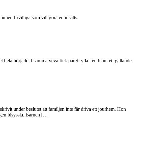
nen frivilliga som vill göra en insatts.
det hela började. I samma veva fick paret fylla i en blankett gällande
ivit under beslutet att familjen inte får driva ett jourhem. Hon
ngen bisyssla. Barnen […]