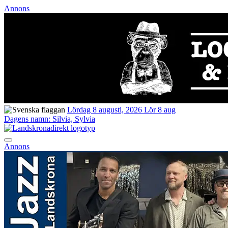
Annons
Lördag 8 augusti, 2026
Lör 8 aug
Dagens namn:
Silvia, Sylvia
Annons