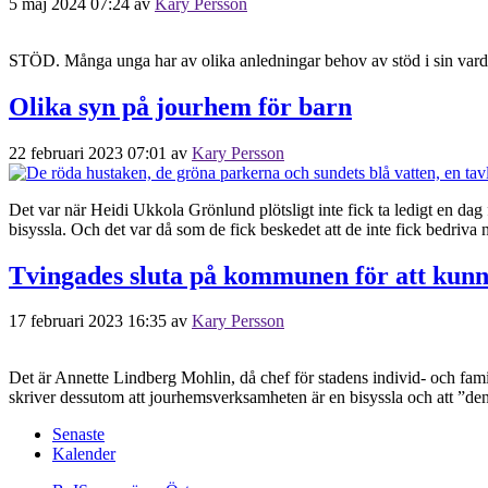
5 maj 2024 07:24
av
Kary Persson
STÖD. Många unga har av olika anledningar behov av stöd i sin vardag, 
Olika syn på jourhem för barn
22 februari 2023 07:01
av
Kary Persson
Det var när Heidi Ukkola Grönlund plötsligt inte fick ta ledigt en dag f
bisyssla. Och det var då som de fick beskedet att de inte fick bedriv
Tvingades sluta på kommunen för att kunn
17 februari 2023 16:35
av
Kary Persson
Det är Annette Lindberg Mohlin, då chef för stadens individ- och fami
skriver dessutom att jourhemsverksamheten är en bisyssla och att ”den
Senaste
Kalender