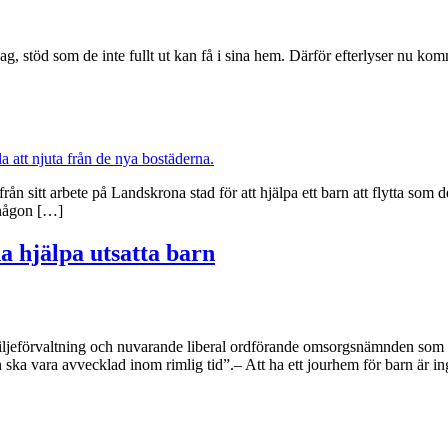
stöd som de inte fullt ut kan få i sina hem. Därför efterlyser nu kommu
rån sitt arbete på Landskrona stad för att hjälpa ett barn att flytta som 
a någon […]
a hjälpa utsatta barn
ljeförvaltning och nuvarande liberal ordförande omsorgsnämnden som skr
 ska vara avvecklad inom rimlig tid”.– Att ha ett jourhem för barn är i