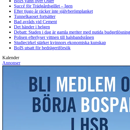
BoIS vann över Öster
Succé för Trädgårdsgillet – Igen
Efter tjugo år räcker inte självberöm
planket
Tunnelkaoset fortsätter
Bad avråds vid Cement
Det händer i helgen
Debatt: Staden i dag är gamla meriter med nutida budgetlösning
Polisen efterlyser vittnen till halsbandsrånen
Studiecirkel stärker kvinnors ekonomiska kunskap
BoIS utsatt för bedrägeriförsök
Kalender
Annonser