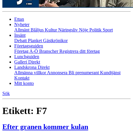
Ettan
Nyheter
Allmänt
Blåljus
Kultur
Näringsliv
Nöje
Politik
Sport
Insänt
Debatt
Planket
Gästkrönikor
Företagsguiden
Företag A-Ö
Branscher
Registrera ditt företag
Lunchguiden
Galleri Direkt
Landskrona Direkt
Allmänna villkor
Annonsera
Bli prenumerant
Kundtjänst
Kontakt
Mitt konto
Sök
Etikett:
F7
Efter granen kommer kulan