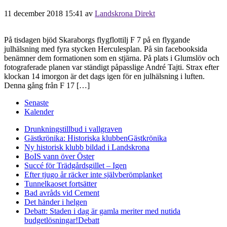
11 december 2018 15:41
av
Landskrona Direkt
På tisdagen bjöd Skaraborgs flygflottilj F 7 på en flygande
julhälsning med fyra stycken Herculesplan. På sin facebooksida
benämner dem formationen som en stjärna. På plats i Glumslöv och
fotograferade planen var ständigt påpasslige André Tajti. Strax efter
klockan 14 imorgon är det dags igen för en julhälsning i luften.
Denna gång från F 17 […]
Senaste
Kalender
Drunkningstillbud i vallgraven
Gästkrönika: Historiska klubben
Gästkrönika
Ny historisk klubb bildad i Landskrona
BoIS vann över Öster
Succé för Trädgårdsgillet – Igen
Efter tjugo år räcker inte självberöm
planket
Tunnelkaoset fortsätter
Bad avråds vid Cement
Det händer i helgen
Debatt: Staden i dag är gamla meriter med nutida
budgetlösningar!
Debatt