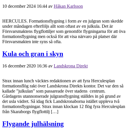
10 december 2024 16:44
av
Håkan Karlsson
HERCULES. Formationsflygning i form av en julgran som skedde
under måndagen efterföljs allt som oftast av en julkula. Det är
Försvarsmaktens flygflottiljer som genomför flygningarna för att öva
formationsflygning men också för att visa närvaro på platser där
Försvarsmakten inte syns så ofta.
Kula och gran i skyn
16 december 2020 16:36
av
Landskrona Direkt
Strax innan lunch väcktes redaktionen av att fyra Herculesplan
formationsflög rakt över Landskrona Direkts kontor. Det var den så
kallade ”julkulan” som passareade över stadens centrum.
Gårdagens utannonserade julgransflygning ställdes in på grund av
det usla vädret. Så idag fick Landskronaborna istället uppleva två
formationsflygningar. Strax innan klockan 12 flög fyra Herculesplan
från Skaraborgs flygflottilj […]
Flygande julhälsning