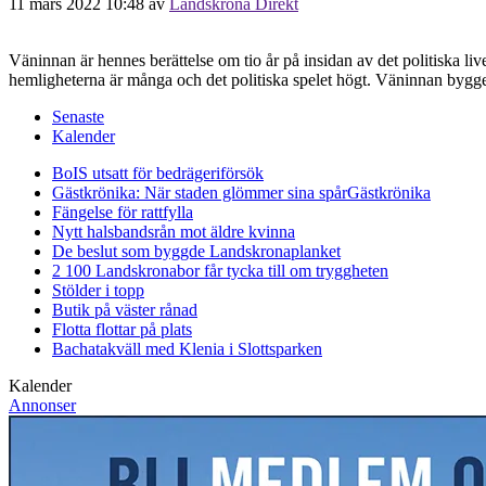
11 mars 2022 10:48
av
Landskrona Direkt
Väninnan är hennes berättelse om tio år på insidan av det politiska li
hemligheterna är många och det politiska spelet högt. Väninnan byg
Senaste
Kalender
BoIS utsatt för bedrägeriförsök
Gästkrönika: När staden glömmer sina spår
Gästkrönika
Fängelse för rattfylla
Nytt halsbandsrån mot äldre kvinna
De beslut som byggde Landskrona
planket
2 100 Landskronabor får tycka till om tryggheten
Stölder i topp
Butik på väster rånad
Flotta flottar på plats
Bachatakväll med Klenia i Slottsparken
Kalender
Annonser