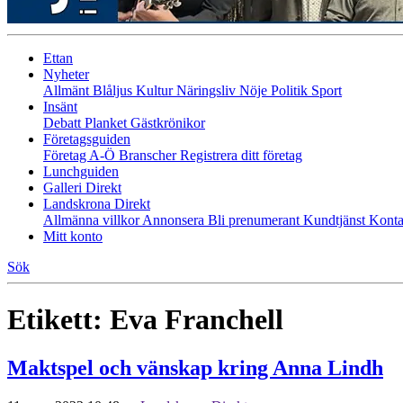
Ettan
Nyheter
Allmänt
Blåljus
Kultur
Näringsliv
Nöje
Politik
Sport
Insänt
Debatt
Planket
Gästkrönikor
Företagsguiden
Företag A-Ö
Branscher
Registrera ditt företag
Lunchguiden
Galleri Direkt
Landskrona Direkt
Allmänna villkor
Annonsera
Bli prenumerant
Kundtjänst
Konta
Mitt konto
Sök
Etikett:
Eva Franchell
Maktspel och vänskap kring Anna Lindh