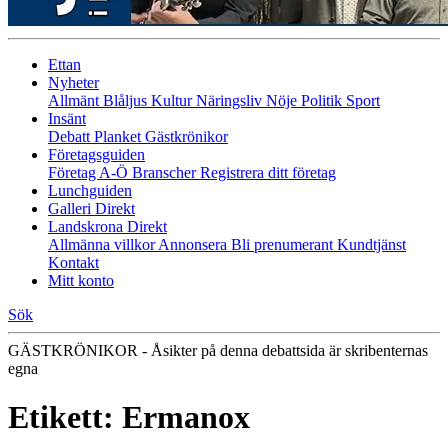
Ettan
Nyheter
Allmänt
Blåljus
Kultur
Näringsliv
Nöje
Politik
Sport
Insänt
Debatt
Planket
Gästkrönikor
Företagsguiden
Företag A-Ö
Branscher
Registrera ditt företag
Lunchguiden
Galleri Direkt
Landskrona Direkt
Allmänna villkor
Annonsera
Bli prenumerant
Kundtjänst
Kontakt
Mitt konto
Sök
GÄSTKRÖNIKOR - Åsikter på denna debattsida är skribenternas
egna
Etikett:
Ermanox