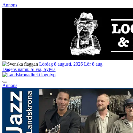
Annons
Lördag 8 augusti, 2026
Lör 8 aug
Dagens namn:
Silvia, Sylvia
Annons