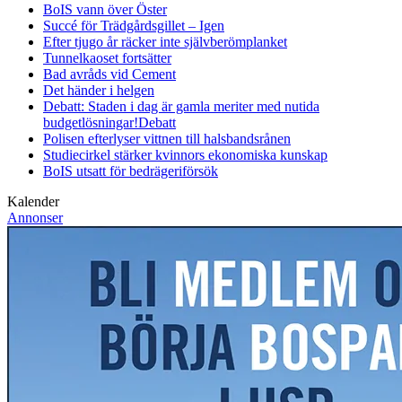
BoIS vann över Öster
Succé för Trädgårdsgillet – Igen
Efter tjugo år räcker inte självberöm
planket
Tunnelkaoset fortsätter
Bad avråds vid Cement
Det händer i helgen
Debatt: Staden i dag är gamla meriter med nutida
budgetlösningar!
Debatt
Polisen efterlyser vittnen till halsbandsrånen
Studiecirkel stärker kvinnors ekonomiska kunskap
BoIS utsatt för bedrägeriförsök
Kalender
Annonser