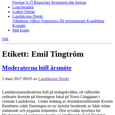
Företag A-Ö
Branscher
Registrera ditt företag
Lunchguiden
Galleri Direkt
Landskrona Direkt
Allmänna villkor
Annonsera
Bli prenumerant
Kundtjänst
Kontakt
Mitt konto
Sök
Etikett:
Emil Tingtröm
Moderaterna höll årsmöte
1 mars 2017 09:05
av
Landskrona Direkt
Landskronamoderaterna höll på tisdagskvällen, ett välbesökt
ordinarie årsmöte på föreningens lokal på Norra Långgatan i
centrala Landskrona. Under ledning av årsmötetsordförande Kerstin
Raudmets valde föreningen en ny styrelse bestående av både redan
etablerade och nygamla ledamöter. Den nyvalda styrelsen för