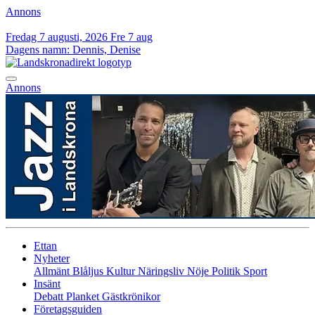
Annons
Fredag 7 augusti, 2026
Fre 7 aug
Dagens namn:
Dennis, Denise
Annons
Ettan
Nyheter
Allmänt
Blåljus
Kultur
Näringsliv
Nöje
Politik
Sport
Insänt
Debatt
Planket
Gästkrönikor
Företagsguiden