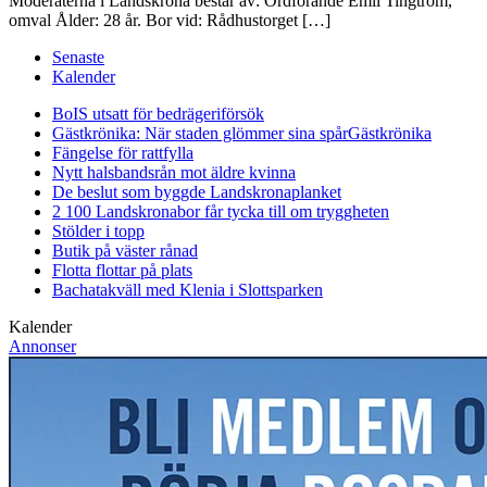
Moderaterna i Landskrona består av: Ordförande Emil Tingtröm,
omval Ålder: 28 år. Bor vid: Rådhustorget […]
Senaste
Kalender
BoIS utsatt för bedrägeriförsök
Gästkrönika: När staden glömmer sina spår
Gästkrönika
Fängelse för rattfylla
Nytt halsbandsrån mot äldre kvinna
De beslut som byggde Landskrona
planket
2 100 Landskronabor får tycka till om tryggheten
Stölder i topp
Butik på väster rånad
Flotta flottar på plats
Bachatakväll med Klenia i Slottsparken
Kalender
Annonser