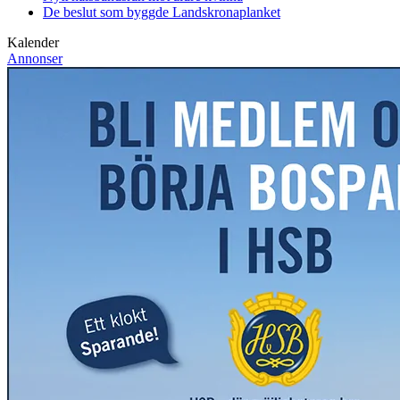
De beslut som byggde Landskrona
planket
Kalender
Annonser