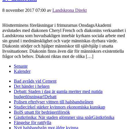
8 november 2017 07:00
av
Landskrona Direkt
Höstterminens föreläsningar i frimurarnas OnsdagsAkademi
avslutades med diakonen Cheryl French och diakonins verksamhet i
Landskrona som huvudsakligen innebär kyrkans sociala arbete med
sin grund i medmänsklighet och varje människas dyrbara värde.
Diakonin stödjer och hjälper människor till självhjälp i utsatta
livssituationer. Diakonin finns även där för människors existentiella
frågor och behov. Diakoni riktas mot de olika […]
Senaste
Kalender
Bad avråds vid Cement
Det händer i helgen
Debatt: Staden i dag är gamla meriter med nutida
budgetlösningar!
Debatt
Polisen efterlyser vittnen till halsbandsrånen
Studiecirkel stärker kvinnors ekonomiska kunskap
BoIS utsatt för bedrägeriförsök
Gästkrönika: När staden glömmer sina spår
Gästkrönika
Fängelse för rattfylla
Nytt halsbandsrån mot äldre kvinna