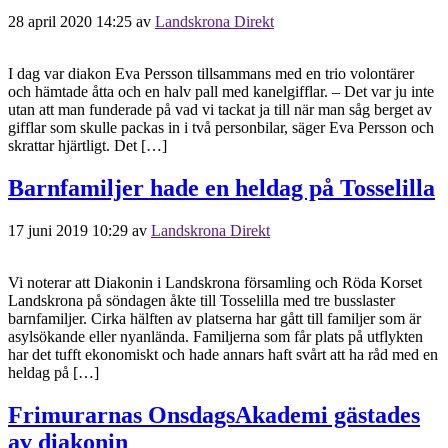
28 april 2020 14:25
av
Landskrona Direkt
I dag var diakon Eva Persson tillsammans med en trio volontärer
och hämtade åtta och en halv pall med kanelgifflar. – Det var ju inte
utan att man funderade på vad vi tackat ja till när man såg berget av
gifflar som skulle packas in i två personbilar, säger Eva Persson och
skrattar hjärtligt. Det […]
Barnfamiljer hade en heldag på Tosselilla
17 juni 2019 10:29
av
Landskrona Direkt
Vi noterar att Diakonin i Landskrona församling och Röda Korset
Landskrona på söndagen åkte till Tosselilla med tre busslaster
barnfamiljer. Cirka hälften av platserna har gått till familjer som är
asylsökande eller nyanlända. Familjerna som får plats på utflykten
har det tufft ekonomiskt och hade annars haft svårt att ha råd med en
heldag på […]
Frimurarnas OnsdagsAkademi gästades
av diakonin