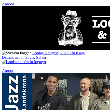
Annons
Lördag 8 augusti, 2026
Lör 8 aug
Dagens namn:
Silvia, Sylvia
Annons