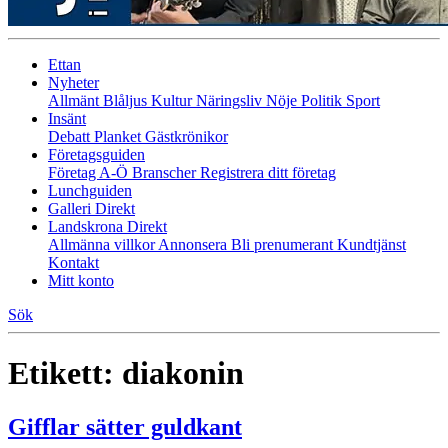
Ettan
Nyheter
Allmänt
Blåljus
Kultur
Näringsliv
Nöje
Politik
Sport
Insänt
Debatt
Planket
Gästkrönikor
Företagsguiden
Företag A-Ö
Branscher
Registrera ditt företag
Lunchguiden
Galleri Direkt
Landskrona Direkt
Allmänna villkor
Annonsera
Bli prenumerant
Kundtjänst
Kontakt
Mitt konto
Sök
Etikett:
diakonin
Gifflar sätter guldkant