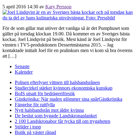
5 april 2016 14:30
av
Kary Persson
För de som gillar mat utöver det vanliga så är det Pumphuset som
gäller på torsdag klockan 19.00. Då kommer en av Sveriges bästa
kockar, Joel Lindqvist på besök. Mest känd är Joel Lindqvist för
vinsten i TV5-produktionen Dessertmästarna 2015. – Jag
kontaktade initialt Joel för en pralinkurs men vi kom så bra överens
att […]
Senaste
Kalender
Polisen efterlyser vittnen till halsbandsrånen
Studiecirkel stärker kvinnors ekonomiska kunskap
BoIS utsatt för bedrägeriförsök
Gästkrönika: När staden glömmer sina spår
Gästkrönika
Fängelse för rattfylla
Nytt halsbandsrån mot äldre kvinna
De beslut som byggde Landskrona
planket
2 100 Landskronabor får tycka till om tryggheten
Stölder i topp
Butik på väster rånad