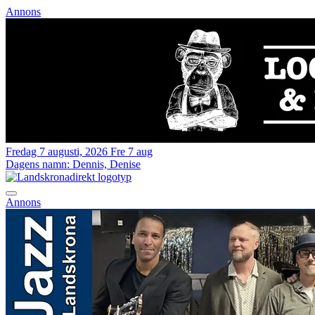
Annons
Fredag 7 augusti, 2026
Fre 7 aug
Dagens namn:
Dennis, Denise
Annons