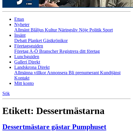
Ettan
Nyheter
Allmänt
Blåljus
Kultur
Näringsliv
Nöje
Politik
Sport
Insänt
Debatt
Planket
Gästkrönikor
Företagsguiden
Företag A-Ö
Branscher
Registrera ditt företag
Lunchguiden
Galleri Direkt
Landskrona Direkt
Allmänna villkor
Annonsera
Bli prenumerant
Kundtjänst
Kontakt
Mitt konto
Sök
Etikett:
Dessertmästarna
Dessertmästare gästar Pumphuset